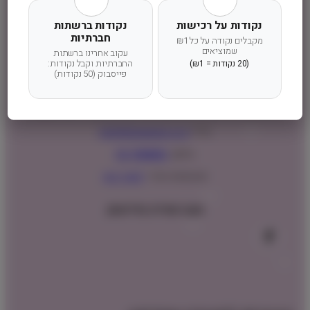
נקודות על רכישות
נקודות ברשתות
שעות פעילות:
חברתיות
מקבלים נקודה על כל ₪1
שמוציאים
עקוב אחרינו ברשתות
ראשון – חמישי : 9:00 – 16:00
החברתיות וקבל נקודות:
(20 נקודות = ₪1)
פייסבוק (50 נקודות)
כתובתנו:
המנים 15 בני ציון, חנייה נגישה וגדולה (ניתן לקבל ייעוץ במקום)
מייל:
info@shopipet.co.il
טלפון:
09-7488882
וואטסאפ מהיר:
לחצ/י כאן
עקבו אחרינו בפייסבוק