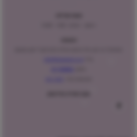
שעות פעילות:
ראשון – חמישי : 9:00 – 16:00
כתובתנו:
המנים 15 בני ציון, חנייה נגישה וגדולה (ניתן לקבל ייעוץ במקום)
מייל:
info@shopipet.co.il
טלפון:
09-7488882
וואטסאפ מהיר:
לחצ/י כאן
עקבו אחרינו בפייסבוק