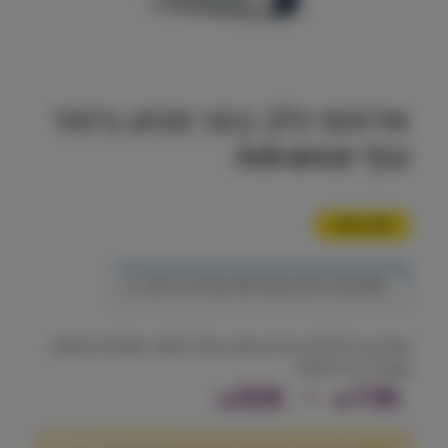
אדוונס כלב בוגר מגזע בינוני
עוף Advance
12% הנחה
💎
הצטרף למועדון וקבל 244 נקודות על מוצר זה
מזון יבש לכלבים בוגרים מגזע בינוני לתזונה יומיומית מאוזנת
ושמירה על חיוניות.
ט
326
–
136
₪
₪
ו