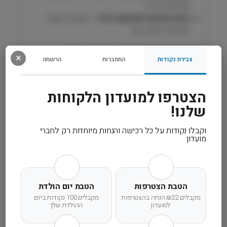
ו
פעילות רגילה
נ
תזונה מלאה לשימוש רציף
– מיועדת להזנה
י
יומיומית לאורך זמן
ע
ו
מזון יומיומי מאוזן לכלבים בוגרים מגזע בינוני.
×
ף
צבירת נקודות
התחברות
הרשמה
A
d
רכיבים
v
הצטרפו למועדון הלקוחות
a
שלנו!
מידע נוסף
n
c
וקבלו נקודות על כל רכישה והנחות מיוחדות רק לחברי
e
מועדון
קרא עוד
הטבת הצטרפות
הטבת יום הולדת
מקבלים ₪22 הנחה בהצטרפות
מקבלים 100 נקודות ביום
למועדון
ההולדת שלך
משלוח מהיר
אחריות מלאה
שירות אישי