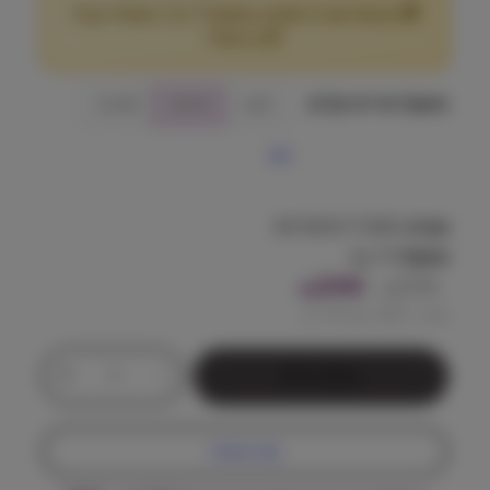
🎁 מבצע! קנה 2 שקים במשקל 7 ק"ג ומעלה וקבל
ו
25
הנחה!
₪
ח
מ
משקל אריזה (ק"ג)
3 ק״ג
14 ק״ג
18 ק״ג
ח
נקה
י
ר
מק"ט:
8410650172682
משקל:
14 kg
י
ה
ה
244
276
₪
₪
ם
מ
מ
מחיר ל 100 גרם:
1.74
₪
:
ח
ח
כ
+
-
הוספה לסל
מ
י
י
ו
ר
ר
ת
₪
קנה עכשיו
ש
ה
ה
1
ל