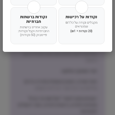
משלוח מהיר
אחריות מלאה
שירות אישי
נקודות על רכישות
נקודות ברשתות
חברתיות
מקבלים נקודה על כל ₪1
שמוציאים
עקוב אחרינו ברשתות
החברתיות וקבל נקודות:
(20 נקודות = ₪1)
פייסבוק (50 נקודות)
זמן אספקה ותנאי רכישה
הרחבנו את אזורי המשלוחים! מדיניות המשלוחים
המדויקת לישוב שלכם תוצג בעת הקלדת הישוב
בהזמנה.
זמני אספקה וחלוקה:
אזור המרכז, השרון והשפלה (חדרה-גדרה)
שליחות עד הבית תוך 1 עד 3 ימי עסקים
ישובים מחוץ לאזורי ״שליחות עד הבית״
(צפונית לחדרה, דרומית לגדרה, אזור ירושלים
והסביבה)