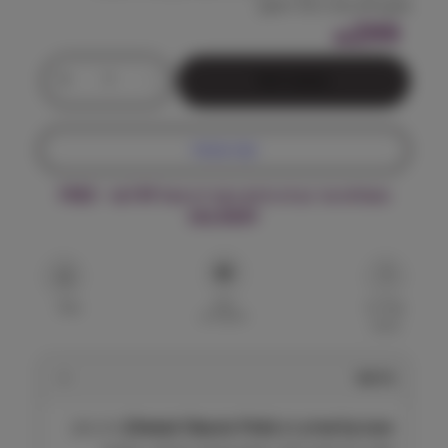
ומקבלים את ה-10 חינם).
299
₪
כ
+
-
הוספה לסל
מ
ו
ת
קנה עכשיו
ש
ל
משלוח עד הבית חינם בקנייה מעל ₪199 – FREE
א
DELIVERY
ו
נ
ט
מ
הוסף
ז
שאל על
שתף
למועדפים
המוצר
ו
ן
י
תיאור
ב
ש
אונט קלאסיק דג (Ownat Classic Fish)
הינו מזון
ל