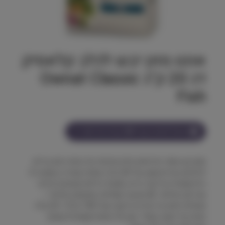
אונט מזון יבש לכלב קלאסיק
דג 20 ק"ג Ownat Classic
Fish
הצטרף למועדון וקבל
299
נקודות על מוצר זה
מזון יבש סופר פרימיום מלא ואיכותי על בסיס דגים טריים
לכלבים בוגרים (שק של 20 ק"ג). נוסחה עשירה באומגה 3
ו-6 השומרת על עור בריא, מונעת גירויים ומעניקה פרווה
מבריקה ומלאה. 🛒 מבצעי שופיפט מפנקים במיוחד: •
משלוח חינם עד הבית ברכישה מעל 199 ש"ח! • 25 ש"ח
הנחה על השק השני! • שק 10 מתנה! (קונים 9 שקים