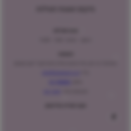
מיקום ושעות פעילות
שעות פעילות:
ראשון – חמישי : 9:00 – 16:00
כתובתנו:
המנים 15 בני ציון, חנייה נגישה וגדולה (ניתן לקבל ייעוץ במקום)
מייל:
info@shopipet.co.il
טלפון:
09-7488882
וואטסאפ מהיר:
לחצ/י כאן
עקבו אחרינו בפייסבוק