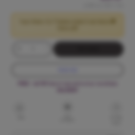
מחיר ל 100 גרם:
2.85
₪
🎁 מבצע! קנה 2 שקים במשקל 7 ק"ג ומעלה וקבל
25
הנחה!
₪
כ
+
-
הוספה לסל
מ
ו
ת
קנה עכשיו
ש
ל
משלוח עד הבית חינם בקנייה מעל ₪199 – FREE
א
DELIVERY
ו
ר
ב
ן
הוסף
צ
שאל על
שתף
למועדפים
המוצר
'
ו