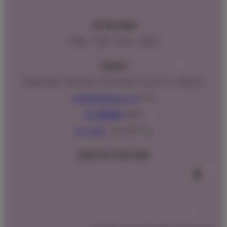
שעות פעילות:
ראשון – חמישי : 9:00 – 16:00
כתובתנו:
המנים 15 בני ציון, חנייה נגישה וגדולה (ניתן לקבל ייעוץ במקום)
מייל:
info@shopipet.co.il
טלפון:
09-7488882
וואטסאפ מהיר:
לחצ/י כאן
עקבו אחרינו בפייסבוק