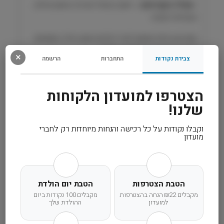
1
•
מכיל L-קרניטין
– תומך בניצול אנרגיה מאוזן כחלק
ק
מצמיחה תקינה
״
ג
מזון יבש מלא ומאוזן לגורי כלבים מגזע גדול, המתאים
U
להזנה יומיומית בתקופת הגדילה.
r
×
צבירת נקודות
התחברות
הרשמה
b
a
רכיבים
n
הצטרפו למועדון הלקוחות
C
שלנו!
מידע נוסף
h
o
וקבלו נקודות על כל רכישה והנחות מיוחדות רק לחברי
i
מועדון
קרא עוד
c
e
הטבת הצטרפות
הטבת יום הולדת
מקבלים ₪22 הנחה בהצטרפות
מקבלים 100 נקודות ביום
למועדון
ההולדת שלך
משלוח מהיר
אחריות מלאה
שירות אישי