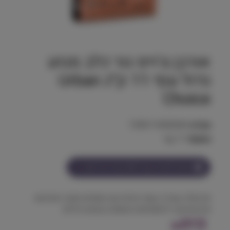
אורבן צ'ויס גור כלב מגזע
גדול עוף 11 ק״ג Urban
Choice
מק"ט:
7290113300569
משקל:
11 kg
הצטרף למועדון וקבל
313
נקודות על מוצר זה
פורמולה עשירה בעוף איכותי עם תוספים תומכי מפרקים
ופרוביוטיקה להתפתחות מאוזנת בגזעים גדולים
313
₪