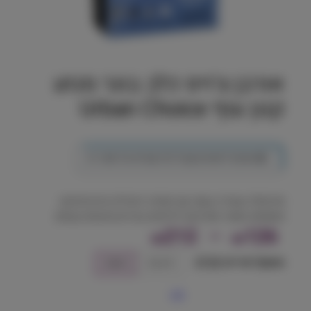
אורבן צ'ויס כלב בוגר מגזע
קטן עוף Urban Choice
💎
הצטרף למועדון וקבל 212 נקודות על מוצר זה
פורמולה עשירה בעוף עם תמיכה דנטלית, פרוביוטיקה
ותוספים תומכי מפרקים לכלבים בוגרים מגזעים קטנים
ט
212
–
126
₪
₪
ו
משקל אריזה (ק"ג)
2.5 ק״ג
6 ק״ג
ו
נקה