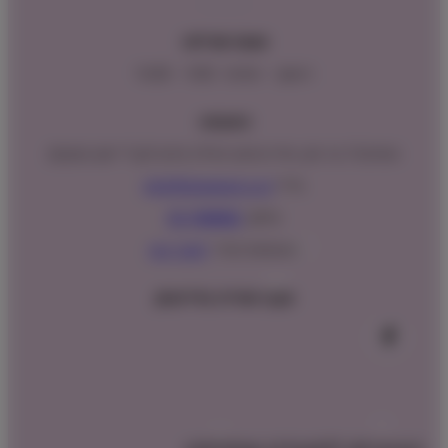
שעות פעילות:
ראשון – חמישי : 9:00 – 16:00
כתובתנו:
המנים 15 בני ציון, חנייה נגישה וגדולה (ניתן לקבל ייעוץ במקום)
מייל:
info@shopipet.co.il
טלפון:
09-7488882
וואטסאפ מהיר:
לחצ/י כאן
עקבו אחרינו בפייסבוק