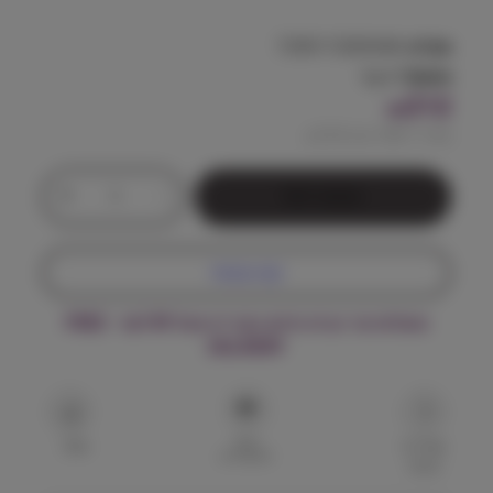
ח
מ
מק"ט:
7290113300446
משקל:
6 kg
ח
212
₪
י
מחיר ל 100 גרם:
3.53
₪
ר
כ
+
-
הוספה לסל
מ
י
ו
ם
ת
קנה עכשיו
ש
:
ל
משלוח עד הבית חינם בקנייה מעל ₪199 – FREE
א
DELIVERY
ו
₪
ר
ב
1
ן
הוסף
צ
שאל על
שתף
2
למועדפים
המוצר
'