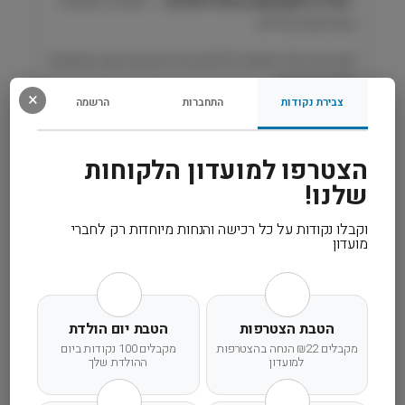
•
מכיל גלוקוזאמין וכונדרואיטין
– לתמיכה תזונתית
r
במפרקים פעילים
b
a
מזון יבש מלא ומאוזן לכלבים בוגרים מגזע קטן, המתאים
n
להזנה יומיומית.
C
×
צבירת נקודות
התחברות
הרשמה
h
o
רכיבים
i
הצטרפו למועדון הלקוחות
c
שלנו!
מידע נוסף
e
וקבלו נקודות על כל רכישה והנחות מיוחדות רק לחברי
קרא עוד
מועדון
הטבת הצטרפות
הטבת יום הולדת
מקבלים ₪22 הנחה בהצטרפות
מקבלים 100 נקודות ביום
למועדון
ההולדת שלך
משלוח מהיר
אחריות מלאה
שירות אישי