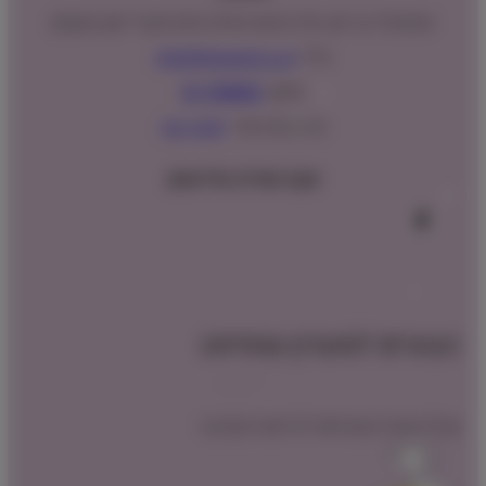
המנים 15 בני ציון, חנייה נגישה וגדולה (ניתן לקבל ייעוץ במקום)
מייל:
info@shopipet.co.il
טלפון:
09-7488882
וואטסאפ מהיר:
לחצ/י כאן
עקבו אחרינו בפייסבוק
הצטרפו למועדון שופיפט
קבלו הטבת הצטרפות לרכישה הקרובה