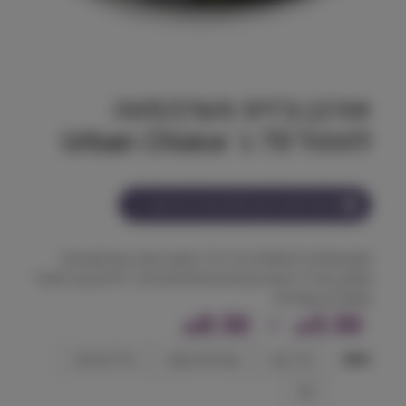
אורבן צ'ויס מעדן/פטה
לחתול 70 ג' Urban Choice
הצטרף למועדון וקבל
5-8
נקודות על מוצר זה
מזון משלים לחתולים בכל גיל, המעדן מגיע במרקם פטה
מפנק, מכיל רכיבים טבעיים ואיכותיים בלבד, ללא צבעי מאכל
וחומרים משמרים.
ט
8.50
–
5.50
₪
₪
ו
טעם
חזיר ובקר
עוף ארנבת קצוץ
סרדינים ואורז
ו
עוף