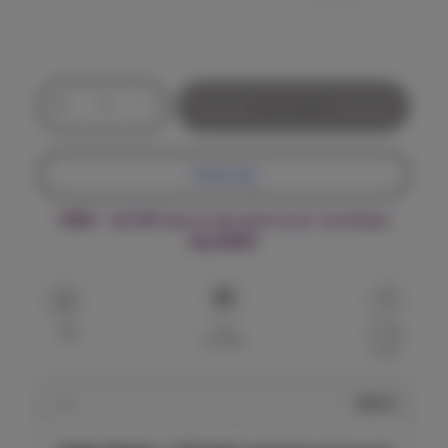
ח
מ
ח
כ
+
-
הוספה לסל
מ
י
ו
ת
ר
קנה עכשיו
ש
ל
י
משלוח עד הבית חינם בקנייה מעל ₪199 – FREE
א
DELIVERY
ם
ו
ר
:
ב
ן
הוסף
צ
שאל על
שתף
למועדפים
המוצר
'
₪
ו
5
י
תיאור
ס
.
מ