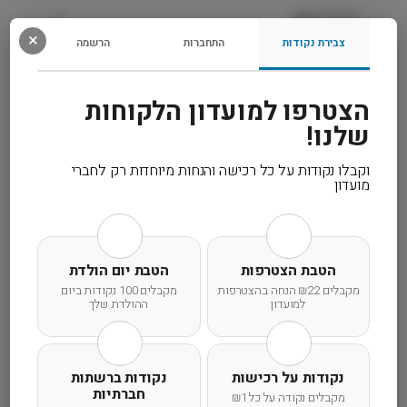
n
מידע נוסף
C
×
צבירת נקודות
התחברות
הרשמה
h
o
קרא עוד
i
הצטרפו למועדון הלקוחות
c
עוד
שלנו!
e
וקבלו נקודות על כל רכישה והנחות מיוחדות רק לחברי
מועדון
משלוח מהיר
אחריות מלאה
שירות אישי
הטבת הצטרפות
הטבת יום הולדת
מקבלים ₪22 הנחה בהצטרפות
מקבלים 100 נקודות ביום
למועדון
ההולדת שלך
זמן אספקה ותנאי רכישה
נקודות על רכישות
נקודות ברשתות
חברתיות
הרחבנו את אזורי המשלוחים! מדיניות המשלוחים
מקבלים נקודה על כל ₪1