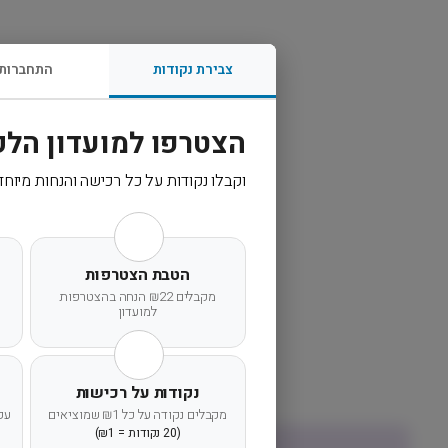
צבירת נקודות
התחברות
הצטרפו למועדון הלק
וקבלו נקודות על כל רכישה והנחות מיוחד
הטבת הצטרפות
מקבלים ₪22 הנחה בהצטרפות
למועדון
נקודות על רכישות
מקבלים נקודה על כל ₪1 שמוציאים
עק
(20 נקודות = ₪1)