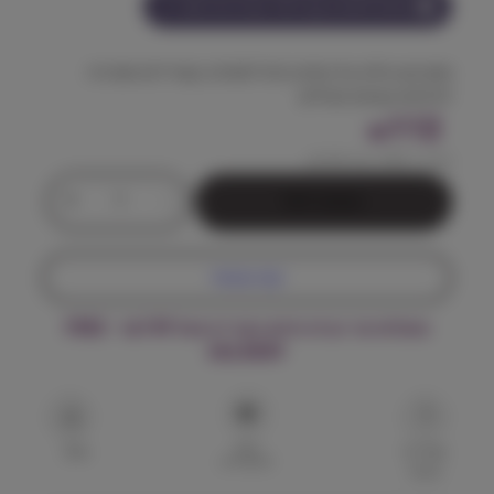
הצטרף למועדון וקבל
112
נקודות על מוצר זה
מזון יבש מלא על בסיס ברווז לתמיכה בשרירים ואנרגיה
לכלבים קטנים פעילים
112
₪
מחיר ל 100 גרם:
5.60
₪
כ
+
-
הוספה לסל
מ
ו
ת
קנה עכשיו
ש
ל
משלוח עד הבית חינם בקנייה מעל ₪199 – FREE
א
DELIVERY
מ
י
נ
נ
הוסף
ט
שאל על
שתף
למועדפים
המוצר
מ