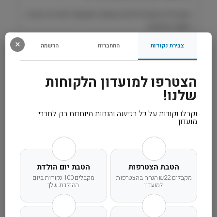
ו
מזון מלא ומאוזן לכלבים קטנים הזקוקים לאנרגיה גבוהה
ג
ותזונה איכותית.
ר
מ
×
צבירת נקודות
התחברות
הרשמה
ג
רכיבים
ז
ע
הצטרפו למועדון הלקוחות
מידע נוסף
ק
שלנו!
ט
ן
קרא עוד
וקבלו נקודות על כל רכישה והנחות מיוחדות רק לחברי
2
מועדון
ק
"
ג
E
הטבת הצטרפות
הטבת יום הולדת
m
מקבלים ₪22 הנחה בהצטרפות
מקבלים 100 נקודות ביום
משלוח מהיר
אחריות מלאה
שירות אישי
i
למועדון
ההולדת שלך
n
e
n