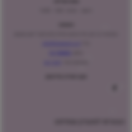
שעות פעילות:
ראשון – חמישי : 9:00 – 16:00
כתובתנו:
המנים 15 בני ציון, חנייה נגישה וגדולה (ניתן לקבל ייעוץ במקום)
מייל:
info@shopipet.co.il
טלפון:
09-7488882
וואטסאפ מהיר:
לחצ/י כאן
עקבו אחרינו בפייסבוק
הצטרפו למועדון שופיפט