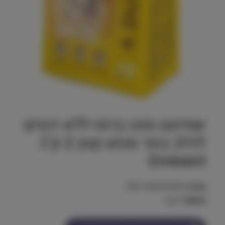
אמיננט מונו ברווז ללא דגנים
לכלב בוגר מגזע קטן 2 ק"ג
Eminent
מק"ט:
8591184004400
משקל:
2 kg