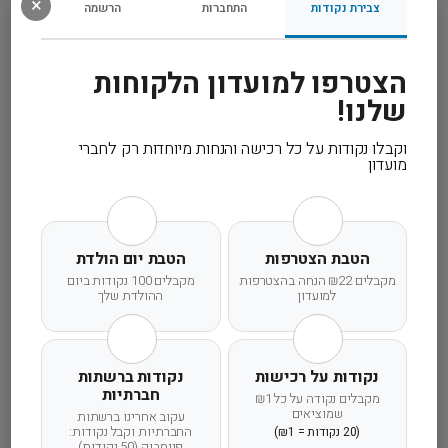
מידע נוסף
×
צבירת נקודות
התחברות
הרשמה
קרא עוד
הצטרפו למועדון הלקוחות
שלנו!
וקבלו נקודות על כל רכישה והנחות מיוחדות רק לחברי
מועדון
משלוח מהיר
אחריות מלאה
שירות אישי
הטבת הצטרפות
הטבת יום הולדת
מקבלים ₪22 הנחה בהצטרפות
מקבלים 100 נקודות ביום
למועדון
ההולדת שלך
זמן אספקה ותנאי רכישה
הרחבנו את אזורי המשלוחים! מדיניות המשלוחים
נקודות על רכישות
נקודות ברשתות
המדויקת לישוב שלכם תוצג בעת הקלדת הישוב
חברתיות
מקבלים נקודה על כל ₪1
בהזמנה.
שמוציאים
עקוב אחרינו ברשתות
החברתיות וקבל נקודות:
(20 נקודות = ₪1)
פייסבוק (50 נקודות)