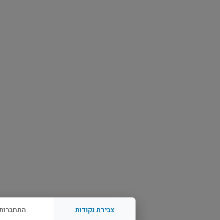
צבירת נקודות
התחברות