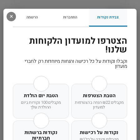
'
B
רכיבים
×
צבירת נקודות
התחברות
הרשמה
o
n
מידע נוסף
z
הצטרפו למועדון הלקוחות
o
שלנו!
קרא עוד
וקבלו נקודות על כל רכישה והנחות מיוחדות רק לחברי
מועדון
משלוח מהיר
אחריות מלאה
שירות אישי
הטבת הצטרפות
הטבת יום הולדת
מקבלים ₪22 הנחה בהצטרפות
מקבלים 100 נקודות ביום
למועדון
ההולדת שלך
זמן אספקה ותנאי רכישה
נקודות על רכישות
נקודות ברשתות
חברתיות
מקבלים נקודה על כל ₪1