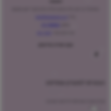
כתובתנו:
המנים 15 בני ציון, חנייה נגישה וגדולה (ניתן לקבל ייעוץ במקום)
מייל:
info@shopipet.co.il
טלפון:
09-7488882
וואטסאפ מהיר:
לחצ/י כאן
עקבו אחרינו בפייסבוק
הצטרפו למועדון שופיפט
קבלו הטבת הצטרפות לרכישה הקרובה