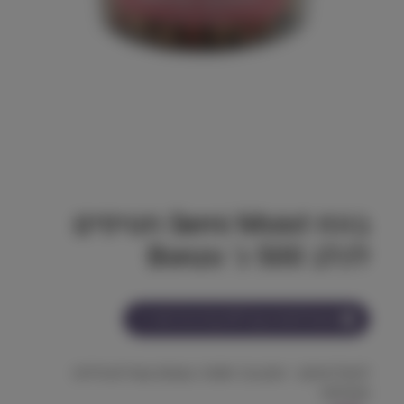
בונזו Semi Moist חטיפים
לכלב 500 ג' Bonzo
הצטרף למועדון וקבל
37
נקודות על מוצר זה
לגמול ואימון – נותן ערך תזונתי, טעמים עשירים וניידות
מושלמת.