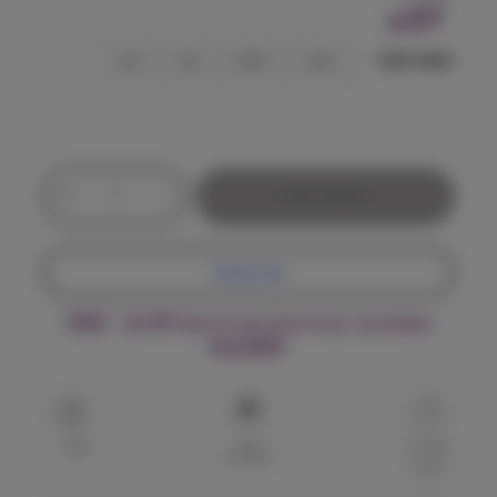
37
₪
טעם עיקרי
מיקס
סלמון
עוף
כבש
כ
+
-
הוספה לסל
מ
ו
ת
קנה עכשיו
ש
ל
משלוח עד הבית חינם בקנייה מעל ₪199 – FREE
ב
DELIVERY
ו
נ
ז
ו
הוסף
S
שאל על
שתף
למועדפים
המוצר
e