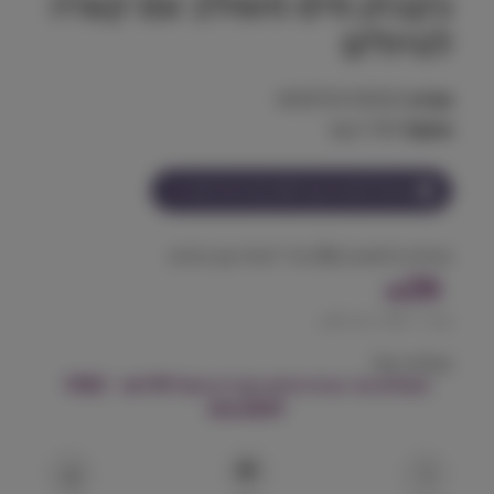
בקבוק מים משולב עם קערה
לטיולים
מק"ט:
6925732105523
משקל:
0.100 kg
הצטרף למועדון וקבל
26
נקודות על מוצר זה
מימיית פלסטיק 500 מל' לטיול עם צלחת
26
₪
מחיר ל 100 גרם:
26
₪
המלאי אזל
משלוח עד הבית חינם בקנייה מעל ₪199 – FREE
DELIVERY