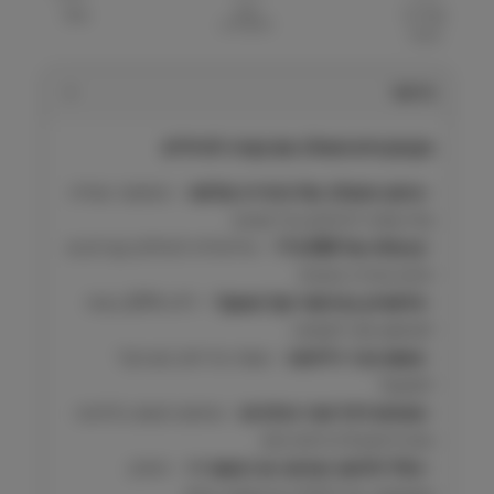
הוסף
שאל על
שתף
למועדפים
המוצר
תיאור
בקבוק מים משולב עם קערה לטיולים
•
עיצוב משולב של מימייה וצלחת
– מאפשר שתייה
קלה ונוחה לכלבים בכל סביבה
•
קיבולת של 500 מ"ל
– אידיאלית לטיולים קצרים או
יציאה מהירה מהבית
•
פלסטיק בטיחותי וקל משקל
– ללא BPA, בטוח
לשימוש ונוח לנשיאה
•
אטום ונגד דליפות
– שומר על תיק יבש וקל
לתפעול
•
מתאים לכל סוגי הכלבים
– שימוש פשוט בלחיצה
אחת להפעלת זרימת מים
•
כולל לולאת נשיאה או רצועת יד
– פתרון