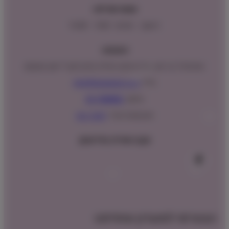
שעות פעילות:
ראשון – חמישי : 9:00 – 16:00
כתובתנו:
המנים 15 בני ציון, חנייה נגישה וגדולה (ניתן לקבל ייעוץ במקום)
מייל:
info@shopipet.co.il
טלפון:
09-7488882
וואטסאפ מהיר:
לחצ/י כאן
עקבו אחרינו בפייסבוק
הצטרפו למועדון שופיפט