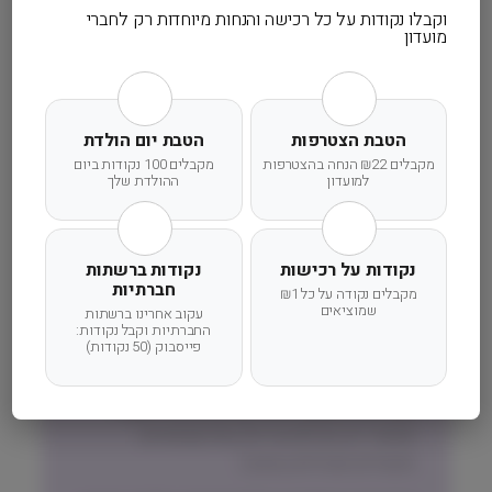
וקבלו נקודות על כל רכישה והנחות מיוחדות רק לחברי
מועדון
זמן אספקה ותנאי רכישה
הרחבנו את אזורי המשלוחים! מדיניות המשלוחים
המדויקת לישוב שלכם תוצג בעת הקלדת הישוב
הטבת הצטרפות
הטבת יום הולדת
בהזמנה.
מקבלים ₪22 הנחה בהצטרפות
מקבלים 100 נקודות ביום
למועדון
ההולדת שלך
זמני אספקה וחלוקה:
אזור המרכז, השרון והשפלה (חדרה-גדרה)
נקודות על רכישות
נקודות ברשתות
שליחות עד הבית תוך 1 עד 3 ימי עסקים
חברתיות
מקבלים נקודה על כל ₪1
שמוציאים
עקוב אחרינו ברשתות
ישובים מחוץ לאזורי ״שליחות עד הבית״
החברתיות וקבל נקודות:
פייסבוק (50 נקודות)
(צפונית לחדרה, דרומית לגדרה, אזור ירושלים
והסביבה)
משלוח באמצעות דואר ישראל בדואר רשום –
אפשרי רק חבילות עד 2.5 קילו (שימורים,
תכשירים ואביזרים בעיקר)