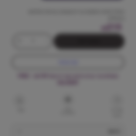
טיפול חודשי מתקדם נגד פרעושים, קרציות ותולעים
בחתולים
215
₪
כ
+
-
הוספה לסל
מ
ו
ת
קנה עכשיו
ש
ל
משלוח עד הבית חינם בקנייה מעל ₪199 – FREE
ב
DELIVERY
ר
ב
ק
ט
הוסף
ו
שאל על
שתף
למועדפים
המוצר
S
O
פ
תיאור