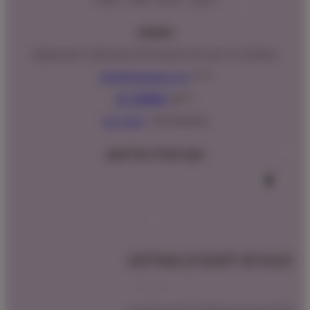
כתובתנו:
המנים 15 בני ציון, חנייה נגישה וגדולה (ניתן לקבל ייעוץ במקום)
מייל:
info@shopipet.co.il
טלפון:
09-7488882
וואטסאפ מהיר:
לחצ/י כאן
עקבו אחרינו בפייסבוק
הצטרפו למועדון שופיפט