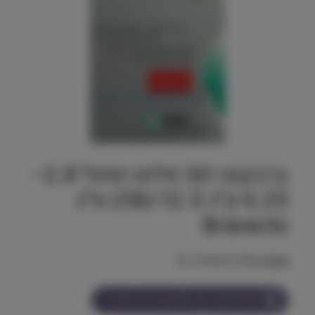
ברבקטו SO פלוס חתול 2.8–
6.25 ק״ג 250/12.5 מ״ג
Bravecto
מק"ט:
8713184227058
הצטרף למועדון וקבל
215
נקודות על מוצר זה