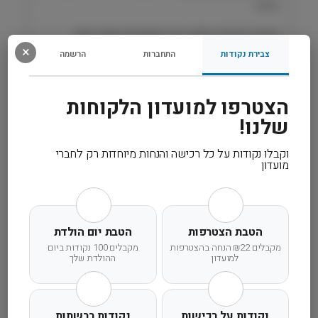
גבוהה
/
1
העניקו לחתול שלכם הגנה מתקדמת ונוחה מפני
2
×
טפילים לאורך זמן
צבירת נקודות
התחברות
הרשמה
.
5
מ
רכיבים
הצטרפו למועדון הלקוחות
״
שלנו!
ג
קרא עוד
B
r
וקבלו נקודות על כל רכישה והנחות מיוחדות רק לחברי
מועדון
a
v
e
c
t
הטבת הצטרפות
הטבת יום הולדת
משלוח מהיר
אחריות מלאה
שירות אישי
o
מקבלים ₪22 הנחה בהצטרפות
מקבלים 100 נקודות ביום
למועדון
ההולדת שלך
נקודות על רכישות
נקודות ברשתות