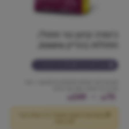
ג'וסרה קיטן גור חתול/
חתולות בהריון Josera
הצטרף למועדון וקבל
75-249
נקודות על מוצר זה
מזון יבש לגורי חתולים ולחתולות בהריון/הנקה – עתיר
אנרגיה, קל לעיכול, תומך בעור ופרווה
ט
249
–
75
₪
₪
ו
🎁 מבצע! קנה 2 שקים במשקל 7 ק"ג ומעלה וקבל
ו
25
הנחה!
₪