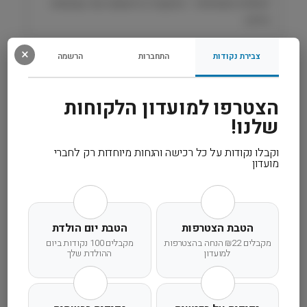
יומיומית מושלמת – מהקערה הראשונה ועד עצמאות
ן
מלאה.
J
o
×
s
צבירת נקודות
התחברות
הרשמה
רכיבים
e
r
מידע נוסף
הצטרפו למועדון הלקוחות
a
שלנו!
קרא עוד
וקבלו נקודות על כל רכישה והנחות מיוחדות רק לחברי
מועדון
הטבת הצטרפות
הטבת יום הולדת
משלוח מהיר
אחריות מלאה
שירות אישי
מקבלים ₪22 הנחה בהצטרפות
מקבלים 100 נקודות ביום
למועדון
ההולדת שלך