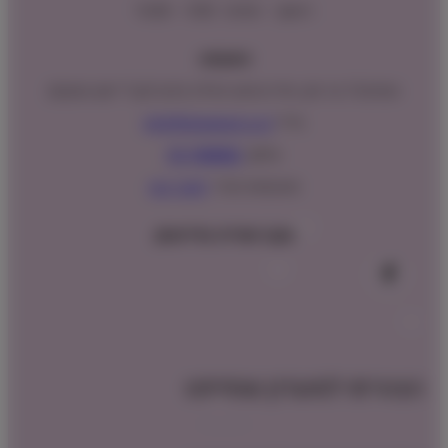
ראשון – חמישי : 9:00 – 16:00
כתובתנו:
המנים 15 בני ציון, חנייה נגישה וגדולה (ניתן לקבל ייעוץ במקום)
מייל:
info@shopipet.co.il
טלפון:
09-7488882
וואטסאפ מהיר:
לחצ/י כאן
עקבו אחרינו בפייסבוק
הצטרפו למועדון שופיפט