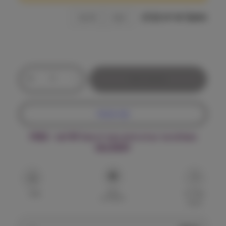
ח
מ
משקל אריזה (ק"ג)
2 ק״ג
10 ק״ג
ח
י
כ
ר
+
-
הוספה לסל
מ
י
ו
ת
ם
קנה עכשיו
ש
ל
:
משלוח עד הבית חינם בקנייה מעל ₪199 – FREE
ג
DELIVERY
'
ו
₪
ס
ר
7
הוסף
ה
שאל על
שתף
למועדפים
המוצר
ק
5
י