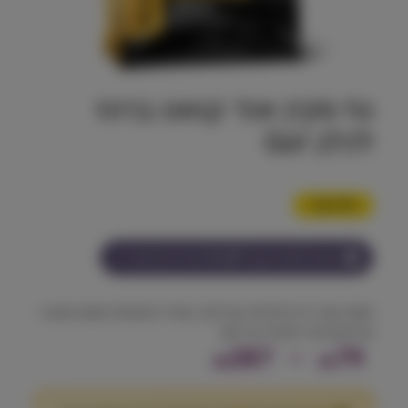
גו! סקין אנד קואט ברווז
לכלב !Go
5% הנחה
הצטרף למועדון וקבל
79-287
נקודות על מוצר זה
תומך בעור בריא ופרווה מבריקה, עשיר בחומצות שומן אומגה
ופרוביוטיקה לעיכול קל ונוח.
ט
287
–
79
₪
₪
ו