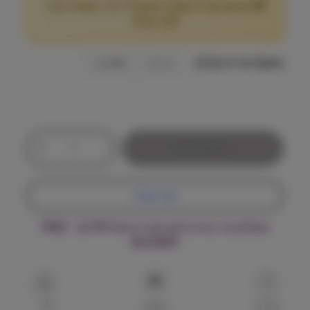
🎁 מבצע! קנה 2 שקים במשקל 7 ק"ג ומעלה וקבל
ו
25
הנחה!
₪
ח
מ
משקל אריזה (ק"ג)
1.6 ק"ג
9.98 ק"ג
ח
י
כ
ר
+
-
הוספה לסל
מ
י
ו
ת
ם
קנה עכשיו
ש
ל
:
משלוח עד הבית חינם בקנייה מעל ₪199 – FREE
ג
DELIVERY
ו
!
₪
ס
ק
7
הוסף
י
שאל על
שתף