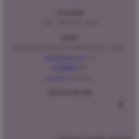
שעות פעילות:
ראשון – חמישי : 9:00 – 16:00
כתובתנו:
המנים 15 בני ציון, חנייה נגישה וגדולה (ניתן לקבל ייעוץ במקום)
מייל:
info@shopipet.co.il
טלפון:
09-7488882
וואטסאפ מהיר:
לחצ/י כאן
עקבו אחרינו בפייסבוק