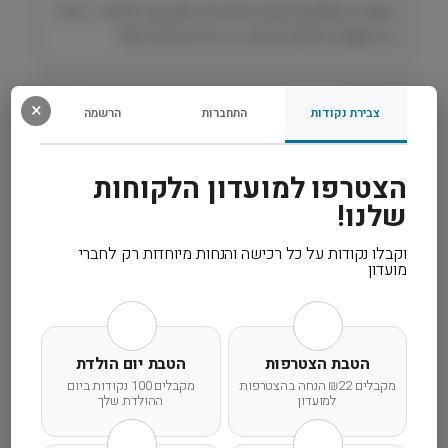
תזונה זו מספקת פתרון מלא לבריאות עור ופרווה — בחר
בה ותעניק לכלבך מראה רך, בריא ומלא חיים!
רכיבים
×
צבירת נקודות
התחברות
הרשמה
מידע נוסף
הצטרפו למועדון הלקוחות
שלנו!
קרא עוד
וקבלו נקודות על כל רכישה והנחות מיוחדות רק לחברי
ועוד
מועדון
הטבת הצטרפות
הטבת יום הולדת
מקבלים ₪22 הנחה בהצטרפות
מקבלים 100 נקודות ביום
למועדון
ההולדת שלך
משלוח מהיר
אחריות מלאה
שירות אישי