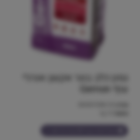
גמון כלב בוגר אקשן אנרג׳י
עוף Gemon
מק"ט:
8009470386135
משקל:
15 kg
הצטרף למועדון וקבל
219
נקודות על מוצר זה