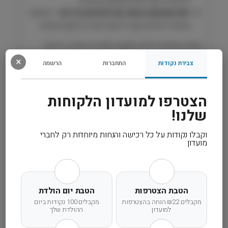
e
רמת טעימות גבוהה גם לכלבים בררנים
– מתאים
m
o
במיוחד לכלבים עם דרישות אנרגיה וטעם גבוהות.
n
נוסחה מנצחת לכלב שזקוק לאנרגיה זמינה, בריאות
חזקה ותחושת שובע טעימה במיוחד.
×
צבירת נקודות
התחברות
הרשמה
רכיבים
הצטרפו למועדון הלקוחות
שלנו!
מידע נוסף
וקבלו נקודות על כל רכישה והנחות מיוחדות רק לחברי
מועדון
קרא עוד
הטבת הצטרפות
הטבת יום הולדת
מקבלים ₪22 הנחה בהצטרפות
מקבלים 100 נקודות ביום
למועדון
ההולדת שלך
משלוח מהיר
אחריות מלאה
שירות אישי