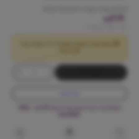
פורמולה עשירה באנרגיה לכלב פעיל במיוחד.
219
₪
מחיר ל 100 גרם:
1.46
₪
🎁 מבצע! קנה 2 שקים במשקל 7 ק"ג ומעלה וקבל
25
הנחה!
₪
כ
+
-
הוספה לסל
מ
ו
ת
קנה עכשיו
ש
ל
משלוח עד הבית חינם בקנייה מעל ₪199 – FREE
ג
DELIVERY
מ
ו
ן
כ