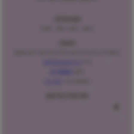
שעות פעילות:
ראשון – חמישי : 9:00 – 16:00
כתובתנו:
המנים 15 בני ציון, חנייה נגישה וגדולה (ניתן לקבל ייעוץ במקום)
מייל:
info@shopipet.co.il
טלפון:
09-7488882
וואטסאפ מהיר:
לחצ/י כאן
עקבו אחרינו בפייסבוק