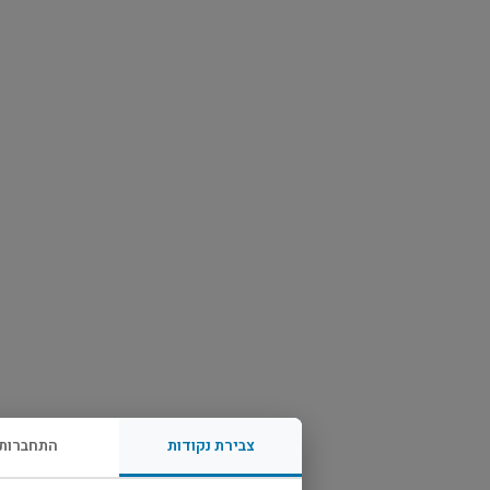
צבירת נקודות
התחברות