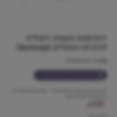
דנטיספט משחה דנטלית
לכלבים וחתולים Dentisept
מק"ט:
8436565582712
הצטרף למועדון וקבל
137
נקודות על מוצר זה
משחת שיניים רפואית לחיות מחמד – מסייעת בהפחתת ריח
פה, פלאק ודלקות חניכיים.
137
₪
המלאי אזל