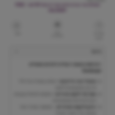
משלוח עד הבית חינם בקנייה מעל ₪199 – FREE
DELIVERY
הוסף
שאל על
שתף
למועדפים
המוצר
תיאור
דנטיספט משחה דנטלית לכלבים וחתולים
Dentisept
מנטרל רובד חיידקים –
מסייע בשמירה על חלל
פה נקי ממשקעים ודלקות.
מקל על דלקות חניכיים –
מתאים לטיפול במצבים
כגון ג׳ינג׳יביטיס וסטומטיטיס.
נדבק לרקמת החניכיים
– מאפשר שחרור איטי
ומבוקר של החומר הפעיל.