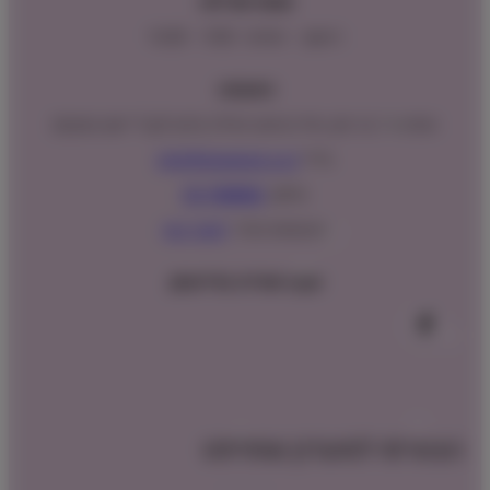
שעות פעילות:
ראשון – חמישי : 9:00 – 16:00
כתובתנו:
המנים 15 בני ציון, חנייה נגישה וגדולה (ניתן לקבל ייעוץ במקום)
מייל:
info@shopipet.co.il
טלפון:
09-7488882
וואטסאפ מהיר:
לחצ/י כאן
עקבו אחרינו בפייסבוק
הצטרפו למועדון שופיפט