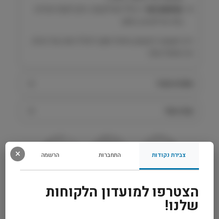
שימוש נוח –
כולל אפליקטור, ניתן לשים ישירות
בפה או לערבב במזון.
דרך פשוטה להעניק טיפול תומך לחלל הפה של הכלב
או החתול שלך.
מפרט טכני
קרא עוד
×
צבירת נקודות
התחברות
הרשמה
משלוח מהיר
אחריות מלאה
שירות אישי
הצטרפו למועדון הלקוחות
שלנו!