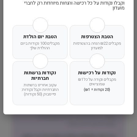
וקבלו נקודות על כל רכישה והנחות מיוחדות רק לחברי
מועדון
זמן אספקה ותנאי רכישה
הרחבנו את אזורי המשלוחים! מדיניות המשלוחים
המדויקת לישוב שלכם תוצג בעת הקלדת הישוב
הטבת הצטרפות
הטבת יום הולדת
בהזמנה.
מקבלים ₪22 הנחה בהצטרפות
מקבלים 100 נקודות ביום
למועדון
ההולדת שלך
זמני אספקה וחלוקה:
אזור המרכז, השרון והשפלה (חדרה-גדרה)
נקודות על רכישות
נקודות ברשתות
שליחות עד הבית תוך 1 עד 3 ימי עסקים
חברתיות
מקבלים נקודה על כל ₪1
שמוציאים
עקוב אחרינו ברשתות
ישובים מחוץ לאזורי ״שליחות עד הבית״
החברתיות וקבל נקודות:
(20 נקודות = ₪1)
(צפונית לחדרה, דרומית לגדרה, אזור ירושלים
פייסבוק (50 נקודות)
והסביבה)
משלוח באמצעות דואר ישראל בדואר רשום –
אפשרי רק חבילות עד 2.5 קילו (שימורים,
תכשירים ואביזרים בעיקר)
מדיניות האספקה הסופית תקבע על פי הישוב