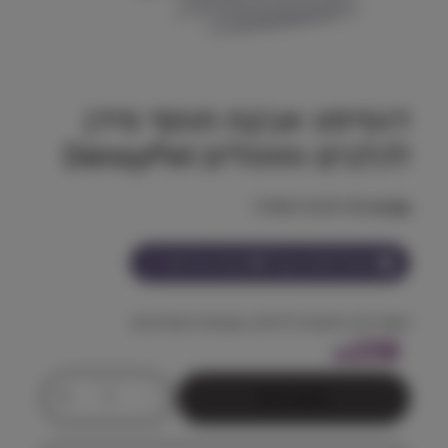
דנסיפט אבקת תוסף סידן
לכלבים וחתולים DensyPet
מק"ט:
7290015429108
הצטרף למועדון וקבל
258
נקודות על מוצר זה
תוסף סידן מתקדם לחיזוק העצמות והמפרקים.
258
₪
כ
+
-
הוספה לסל
מ
ו