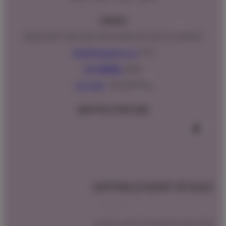
כתובתנו:
המנים 15 בני ציון, חנייה נגישה וגדולה (ניתן לקבל ייעוץ במקום)
מייל:
info@shopipet.co.il
טלפון:
09-7488882
וואטסאפ מהיר:
לחצ/י כאן
עקבו אחרינו בפייסבוק
הצטרפו למועדון שופיפט
קבלו הטבת הצטרפות לרכישה הקרובה