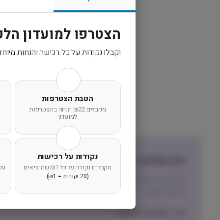
הצטרפו למועדון הלק
וקבלו נקודות על כל רכישה והנחות מיוחד
הטבת הצטרפות
מקבלים ₪22 הנחה בהצטרפות
למועדון
נקודות על רכישות
זמן אספקה ותנאי רכישה
מקבלים נקודה על כל ₪1 שמוציאים
עק
(20 נקודות = ₪1)
הרחבנו את אזורי המשלוחים! מדיניות המשלוחים המדויקת לי
הישוב בהזמנה.
זמני אספקה וחלוקה: