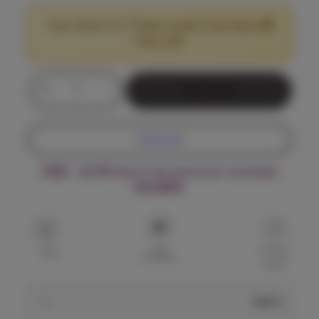
🎁 מבצע! קנה 2 שקים במשקל 7 ק"ג ומעלה וקבל
25
הנחה!
₪
כ
+
-
הוספה לסל
מ
ו
ת
קנה עכשיו
ש
ל
משלוח עד הבית חינם בקנייה מעל ₪199 – FREE
ה
DELIVERY
י
ל
ס
ל
הוסף
י
שאל על
שתף
למועדפים
המוצר
י
ט
כ
תיאור
ל