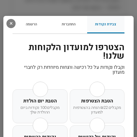
s
וחיוניות – בטעם עוף אהוב.
×
צבירת נקודות
התחברות
הרשמה
רכיבים
מידע נוסף
הצטרפו למועדון הלקוחות
שלנו!
קרא עוד
וקבלו נקודות על כל רכישה והנחות מיוחדות רק לחברי
מועדון
הטבת הצטרפות
הטבת יום הולדת
משלוח מהיר
אחריות מלאה
שירות אישי
מקבלים ₪22 הנחה בהצטרפות
מקבלים 100 נקודות ביום
למועדון
ההולדת שלך