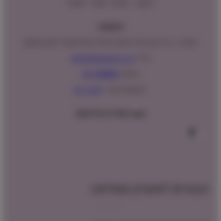
ראשון – חמישי : 9:00 – 16:00
כתובתנו:
המנים 15 בני ציון, חנייה נגישה וגדולה (ניתן לקבל ייעוץ במקום)
מייל:
info@shopipet.co.il
טלפון:
09-7488882
וואטסאפ מהיר:
לחצ/י כאן
עקבו אחרינו בפייסבוק
הצטרפו למועדון שופיפט