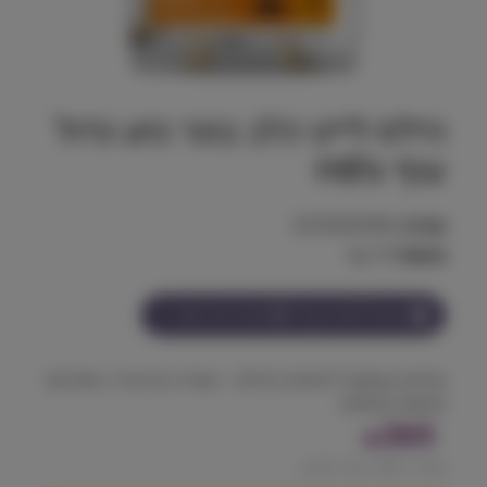
הילס לייט כלב בוגר גזע גדול
עוף Hill's
מק"ט:
52742025902
משקל:
14 kg
הצטרף למועדון וקבל
365
נקודות על מוצר זה
שליטה במשקל לכלבים גדולים – שמירה על שריר, מפרקים
וחיוניות יומיומית.
365
₪
מחיר ל 100 גרם:
2.61
₪