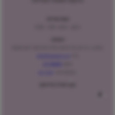
מיקום ושעות פעילות
שעות פעילות:
ראשון – חמישי : 9:00 – 16:00
כתובתנו:
המנים 15 בני ציון, חנייה נגישה וגדולה (ניתן לקבל ייעוץ במקום)
מייל:
info@shopipet.co.il
טלפון:
09-7488882
וואטסאפ מהיר:
לחצ/י כאן
עקבו אחרינו בפייסבוק