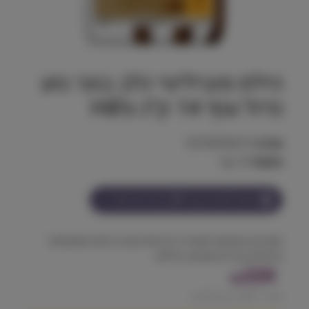
הילס מוביליטי כלב בוגר גזע
גדול עוף 14 ק״ג Hill's
מק"ט:
52742026015
משקל:
14 kg
הצטרף למועדון וקבל
339
נקודות על מוצר זה
מזון יבש מותאם לשמירה על מפרקים בריאים ותנועתיות
בכלבים בוגרים מזגעים גדולים.
339
₪
מחיר ל 100 גרם:
2.42
₪