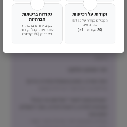
נקודות על רכישות
נקודות ברשתות
חברתיות
מקבלים נקודה על כל ₪1
שמוציאים
עקוב אחרינו ברשתות
החברתיות וקבל נקודות:
(20 נקודות = ₪1)
זמן אספקה ותנאי רכישה
פייסבוק (50 נקודות)
הרחבנו את אזורי המשלוחים! מדיניות המשלוחים
המדויקת לישוב שלכם תוצג בעת הקלדת הישוב
בהזמנה.
זמני אספקה וחלוקה:
אזור המרכז, השרון והשפלה (חדרה-גדרה)
שליחות עד הבית תוך 1 עד 3 ימי עסקים
ישובים מחוץ לאזורי ״שליחות עד הבית״
(צפונית לחדרה, דרומית לגדרה, אזור ירושלים
והסביבה)
משלוח באמצעות דואר ישראל בדואר רשום –