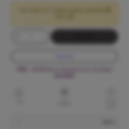
🎁 מבצע! קנה 2 שקים במשקל 7 ק"ג ומעלה וקבל
25
הנחה!
₪
כ
+
-
הוספה לסל
מ
ו
ת
קנה עכשיו
ש
ל
משלוח עד הבית חינם בקנייה מעל ₪199 – FREE
ה
DELIVERY
י
ל
ס
מ
הוסף
ו
שאל על
שתף
למועדפים
המוצר
ב
י
ל
תיאור
י