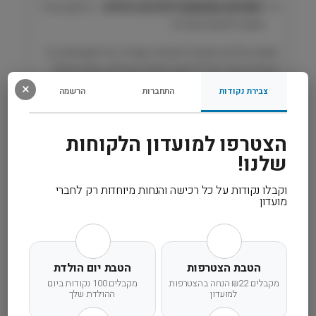
4
כופתיות מותאמות לכלבים גדולים
– מרקם וגודל
ק
נוחים ללעיסה ואכילה.
״
ג
נוסחה קלינית מוכחת לשיפור ושמירה על תנועתיות, כך
H
שהכלב שלך יוכל ליהנות מחיים פעילים, נוחים ומלאי
i
×
אנרגיה.
צבירת נקודות
התחברות
הרשמה
l
l
'
רכיבים
הצטרפו למועדון הלקוחות
s
שלנו!
מידע נוסף
וקבלו נקודות על כל רכישה והנחות מיוחדות רק לחברי
מועדון
קרא עוד
הטבת הצטרפות
הטבת יום הולדת
מקבלים ₪22 הנחה בהצטרפות
מקבלים 100 נקודות ביום
למועדון
ההולדת שלך
משלוח מהיר
אחריות מלאה
שירות אישי