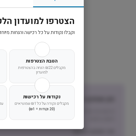
הצטרפו למועדון הלק
וקבלו נקודות על כל רכישה והנחות מיוחד
הטבת הצטרפות
מקבלים ₪22 הנחה בהצטרפות
למועדון
נקודות על רכישות
זמן אספקה ותנאי רכישה
מקבלים נקודה על כל ₪1 שמוציאים
עק
(20 נקודות = ₪1)
הרחבנו את אזורי המשלוחים! מדיניות המשלוחים המדויקת לי
הישוב בהזמנה.
זמני אספקה וחלוקה: