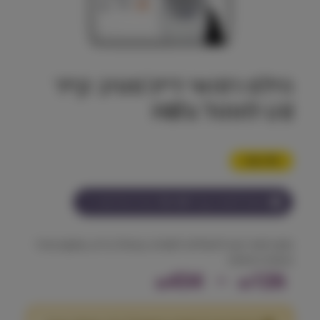
הילס רפואי דייג'סטיב קייר
i/d לחתול Hill's
4% הנחה
הצטרף למועדון וקבל
126-434
נקודות על מוצר זה
מזון רפואי יבש לחתולים לתמיכה בעיכול בריא, שיקום מהיר
והחזרת חיוניות.
ט
434
–
126
₪
₪
ו