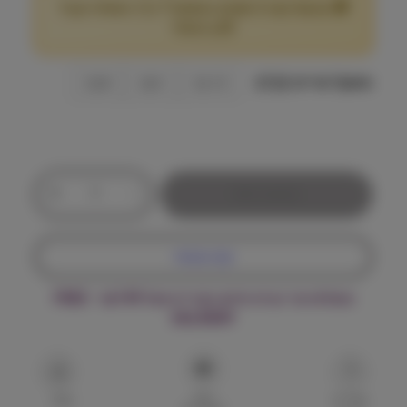
🎁 מבצע! קנה 2 שקים במשקל 7 ק"ג ומעלה וקבל
ו
25
הנחה!
₪
ח
מ
משקל אריזה (ק"ג)
1.5 ק״ג
3 ק״ג
8 ק״ג
ח
י
כ
ר
+
-
הוספה לסל
מ
י
ו
ת
ם
קנה עכשיו
ש
ל
:
משלוח עד הבית חינם בקנייה מעל ₪199 – FREE
ה
DELIVERY
י
ל
₪
ס
ר
1
הוסף
פ
שאל על
שתף