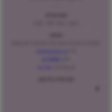
שעות פעילות:
ראשון – חמישי : 9:00 – 16:00
כתובתנו:
המנים 15 בני ציון, חנייה נגישה וגדולה (ניתן לקבל ייעוץ במקום)
מייל:
info@shopipet.co.il
טלפון:
09-7488882
וואטסאפ מהיר:
לחצ/י כאן
עקבו אחרינו בפייסבוק