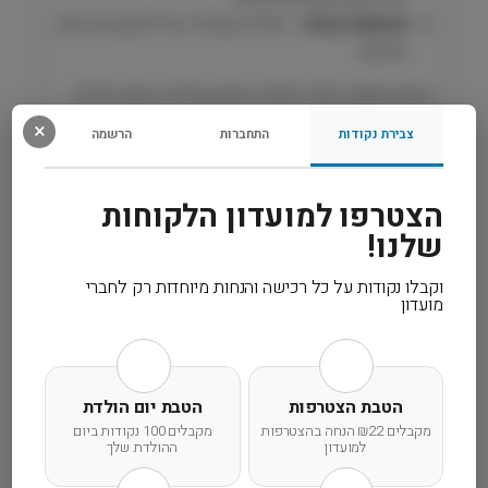
ח
טעימות גבוהה
– עוזרת בשמירה על תיאבון גם בזמן
ת
החלמה
ו
ל
פתרון תזונתי מלא להחזרת איזון עיכול ובריאות כללית
H
לחתול שלך.
×
i
צבירת נקודות
התחברות
הרשמה
l
l
רכיבים
'
הצטרפו למועדון הלקוחות
s
שלנו!
מידע נוסף
וקבלו נקודות על כל רכישה והנחות מיוחדות רק לחברי
מועדון
קרא עוד
הטבת הצטרפות
הטבת יום הולדת
מקבלים ₪22 הנחה בהצטרפות
מקבלים 100 נקודות ביום
למועדון
ההולדת שלך
משלוח מהיר
אחריות מלאה
שירות אישי