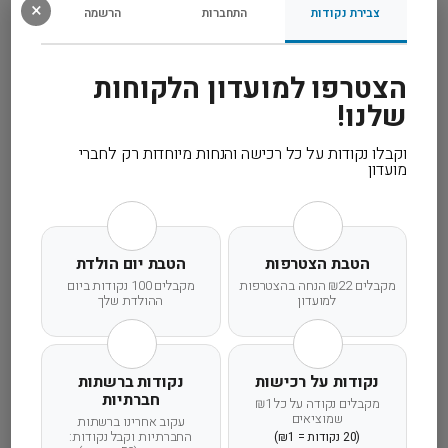
×
מידע נוסף
H
צבירת נקודות
התחברות
הרשמה
i
l
קרא עוד
l
הצטרפו למועדון הלקוחות
'
שלנו!
s
וקבלו נקודות על כל רכישה והנחות מיוחדות רק לחברי
מועדון
משלוח מהיר
אחריות מלאה
שירות אישי
הטבת הצטרפות
הטבת יום הולדת
מקבלים ₪22 הנחה בהצטרפות
מקבלים 100 נקודות ביום
למועדון
ההולדת שלך
זמן אספקה ותנאי רכישה
הרחבנו את אזורי המשלוחים! מדיניות המשלוחים
נקודות על רכישות
נקודות ברשתות
המדויקת לישוב שלכם תוצג בעת הקלדת הישוב
חברתיות
מקבלים נקודה על כל ₪1
בהזמנה.
שמוציאים
עקוב אחרינו ברשתות
החברתיות וקבל נקודות:
(20 נקודות = ₪1)