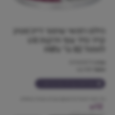
הילס רפואי שימור דייג'סטיב
קייר נזיד עוף וירקות i/d
לחתול 82 גר׳ Hill's
מק"ט:
52742039770
משקל:
0.082 kg
הצטרף למועדון וקבל
12
נקודות על מוצר זה
נזיד רפואי לעיכול קל ושיקום מערכת העיכול בחתולים.
12
₪
מחיר ל 100 גרם:
14.63
₪