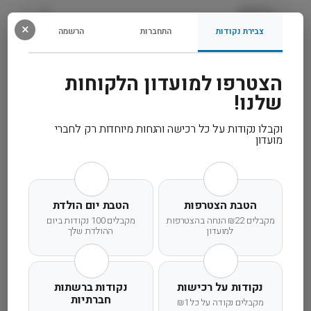
ו
רכיבים
י
×
ר
צבירת נקודות
התחברות
הרשמה
ק
מידע נוסף
ו
הצטרפו למועדון הלקוחות
ת
קרא עוד
i
שלנו!
/
d
וקבלו נקודות על כל רכישה והנחות מיוחדות רק לחברי
ל
מועדון
ח
ת
ו
משלוח מהיר
אחריות מלאה
שירות אישי
ל
הטבת הצטרפות
הטבת יום הולדת
8
מקבלים ₪22 הנחה בהצטרפות
מקבלים 100 נקודות ביום
2
למועדון
ההולדת שלך
ג
ר
זמן אספקה ותנאי רכישה
׳
נקודות על רכישות
נקודות ברשתות
H
חברתיות
הרחבנו את אזורי המשלוחים! מדיניות המשלוחים
מקבלים נקודה על כל ₪1
i