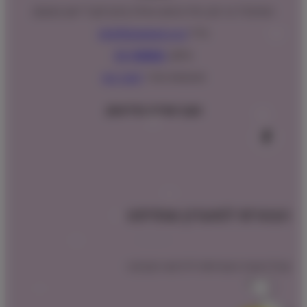
המנים 15 בני ציון, חנייה נגישה וגדולה (ניתן לקבל ייעוץ במקום)
מייל:
info@shopipet.co.il
טלפון:
09-7488882
וואטסאפ מהיר:
לחצ/י כאן
עקבו אחרינו בפייסבוק
הצטרפו למועדון שופיפט
קבלו הטבת הצטרפות לרכישה הקרובה