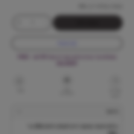
נשארו במלאי רק -496
כ
+
-
הוספה לסל
מ
ו
ת
קנה עכשיו
ש
ל
משלוח עד הבית חינם בקנייה מעל ₪199 – FREE
ה
DELIVERY
י
ל
ס
ר
הוסף
פ
שאל על
שתף
למועדפים
המוצר
ו
א
י
תיאור
ש
י
הילס רפואי שימור וייט לוס r/d לכלב 350 גר׳
מ
Hill's