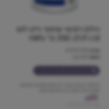
הילס רפואי שימור וייט לוס
r/d לכלב 350 גר׳ Hill's
מק"ט:
52742701400
משקל:
0.350 kg
הצטרף למועדון וקבל
23
נקודות על מוצר זה
פורמולה רפואית רטובה דלת שומן המסייעת בהפחתת
משקל מיותר ושמירה על מסת גוף תקינה.
23
₪
מחיר ל 100 גרם:
6.57
₪