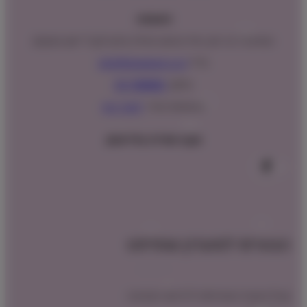
כתובתנו:
המנים 15 בני ציון, חנייה נגישה וגדולה (ניתן לקבל ייעוץ במקום)
מייל:
info@shopipet.co.il
טלפון:
09-7488882
וואטסאפ מהיר:
לחצ/י כאן
עקבו אחרינו בפייסבוק
הצטרפו למועדון שופיפט
קבלו הטבת הצטרפות לרכישה הקרובה