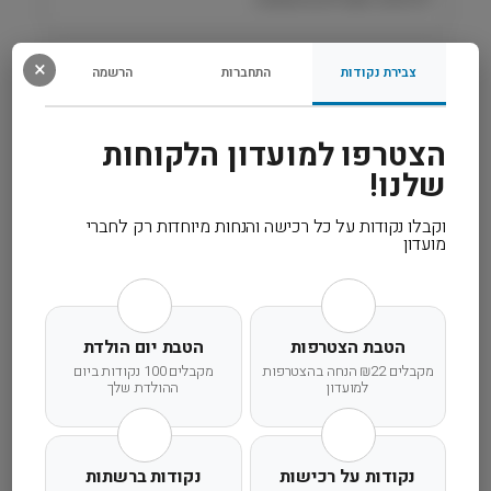
ר
׳
H
רכיבים
×
i
צבירת נקודות
התחברות
הרשמה
l
l
מידע נוסף
הצטרפו למועדון הלקוחות
'
s
שלנו!
קרא עוד
וקבלו נקודות על כל רכישה והנחות מיוחדות רק לחברי
מועדון
משלוח מהיר
אחריות מלאה
שירות אישי
הטבת הצטרפות
הטבת יום הולדת
מקבלים ₪22 הנחה בהצטרפות
מקבלים 100 נקודות ביום
למועדון
ההולדת שלך
נקודות על רכישות
נקודות ברשתות
זמן אספקה ותנאי רכישה