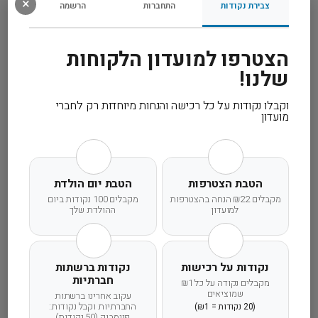
מידע נוסף
×
צבירת נקודות
התחברות
הרשמה
קרא עוד
הצטרפו למועדון הלקוחות
שלנו!
וקבלו נקודות על כל רכישה והנחות מיוחדות רק לחברי
מועדון
משלוח מהיר
אחריות מלאה
שירות אישי
הטבת הצטרפות
הטבת יום הולדת
מקבלים ₪22 הנחה בהצטרפות
מקבלים 100 נקודות ביום
למועדון
ההולדת שלך
זמן אספקה ותנאי רכישה
הרחבנו את אזורי המשלוחים! מדיניות המשלוחים
נקודות על רכישות
נקודות ברשתות
המדויקת לישוב שלכם תוצג בעת הקלדת הישוב
חברתיות
מקבלים נקודה על כל ₪1
בהזמנה.
שמוציאים
עקוב אחרינו ברשתות
החברתיות וקבל נקודות:
(20 נקודות = ₪1)
פייסבוק (50 נקודות)