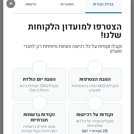
×
מידע נוסף
צבירת נקודות
התחברות
הרשמה
קרא עוד
הצטרפו למועדון הלקוחות
שלנו!
וקבלו נקודות על כל רכישה והנחות מיוחדות רק לחברי
מועדון
משלוח מהיר
אחריות מלאה
שירות אישי
הטבת הצטרפות
הטבת יום הולדת
מקבלים ₪22 הנחה בהצטרפות
מקבלים 100 נקודות ביום
למועדון
ההולדת שלך
זמן אספקה ותנאי רכישה
הרחבנו את אזורי המשלוחים! מדיניות המשלוחים
נקודות על רכישות
נקודות ברשתות
המדויקת לישוב שלכם תוצג בעת הקלדת הישוב
חברתיות
מקבלים נקודה על כל ₪1
שמוציאים
בהזמנה.
עקוב אחרינו ברשתות
החברתיות וקבל נקודות:
(20 נקודות = ₪1)