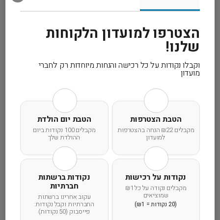
קרא עוד
הצטרפו למועדון הלקוחות
שלנו!
וקבלו נקודות על כל רכישה והנחות מיוחדות רק לחברי
מועדון
משלוח מהיר
אחריות מלאה
שירות אישי
הטבת הצטרפות
הטבת יום הולדת
מקבלים ₪22 הנחה בהצטרפות
מקבלים 100 נקודות ביום
למועדון
ההולדת שלך
זמן אספקה ותנאי רכישה
הרחבנו את אזורי המשלוחים! מדיניות המשלוחים
המדויקת לישוב שלכם תוצג בעת הקלדת הישוב
נקודות על רכישות
נקודות ברשתות
חברתיות
בהזמנה.
מקבלים נקודה על כל ₪1
שמוציאים
עקוב אחרינו ברשתות
החברתיות וקבל נקודות:
(20 נקודות = ₪1)
זמני אספקה וחלוקה:
פייסבוק (50 נקודות)