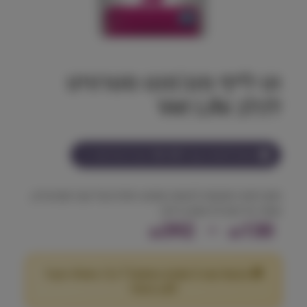
וט לייף מנג'מנט סטרוויט
לכלב Vet Life
הצטרף למועדון וקבל
130-392
נקודות על מוצר זה
מזון רפואי מתקדם להמסה ומניעה חוזרת של אבני סטרובייט,
שומר על מערכת שתן בריאה.
ט
392
–
130
₪
₪
ו
🎁 מבצע! קנה 2 שקים במשקל 7 ק"ג ומעלה וקבל
ו
25
הנחה!
₪