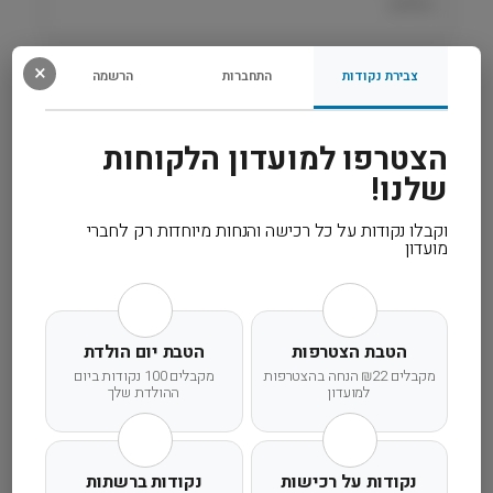
כללית.
f
e
×
רכיבים
צבירת נקודות
התחברות
הרשמה
מידע נוסף
הצטרפו למועדון הלקוחות
שלנו!
קרא עוד
וקבלו נקודות על כל רכישה והנחות מיוחדות רק לחברי
מועדון
משלוח מהיר
אחריות מלאה
שירות אישי
הטבת הצטרפות
הטבת יום הולדת
מקבלים ₪22 הנחה בהצטרפות
מקבלים 100 נקודות ביום
למועדון
ההולדת שלך
נקודות על רכישות
נקודות ברשתות
זמן אספקה ותנאי רכישה