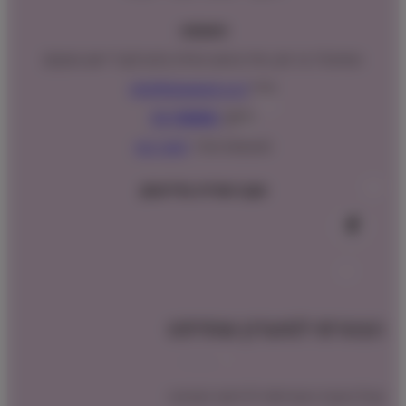
כתובתנו:
המנים 15 בני ציון, חנייה נגישה וגדולה (ניתן לקבל ייעוץ במקום)
מייל:
info@shopipet.co.il
טלפון:
09-7488882
וואטסאפ מהיר:
לחצ/י כאן
עקבו אחרינו בפייסבוק
הצטרפו למועדון שופיפט
קבלו הטבת הצטרפות לרכישה הקרובה