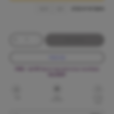
ח
מ
משקל אריזה (ק"ג)
2 ק״ג
12 ק״ג
ח
י
כ
ר
+
-
הוספה לסל
מ
י
ו
ת
ם
קנה עכשיו
ש
ל
:
משלוח עד הבית חינם בקנייה מעל ₪199 – FREE
ו
DELIVERY
ט
ל
₪
י
י
1
הוסף
ף
שאל על
שתף
למועדפים
המוצר
מ
3
נ