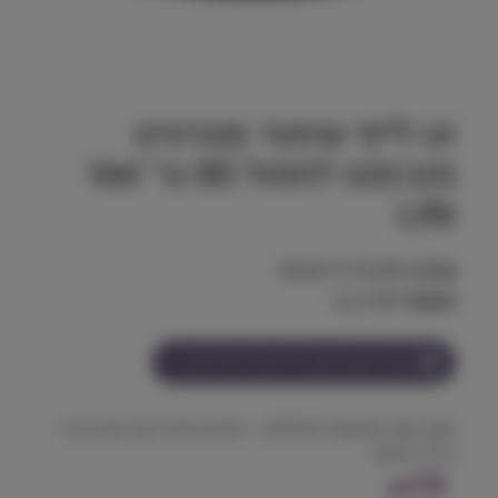
וט לייף שימור סטרוויט
מנג'מנט לחתול 85 גר׳ Vet
Life
מק"ט:
8606014106480
משקל:
0.085 kg
הצטרף למועדון וקבל
13
נקודות על מוצר זה
מזון רפואי מתקדם לחתולים – מניעה וניהול אבני סטרובייט
בדרכי השתן.
13
₪