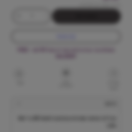
מחיר ל 100 גרם:
15.29
₪
כ
+
-
הוספה לסל
מ
ו
ת
קנה עכשיו
ש
ל
משלוח עד הבית חינם בקנייה מעל ₪199 – FREE
ו
DELIVERY
ט
ל
י
י
הוסף
ף
שאל על
שתף
למועדפים
המוצר
ש
י
מ
תיאור
ו
ר
וט לייף שימור סטרוויט מנג'מנט לחתול 85 גר׳ Vet
ס
Life
ט