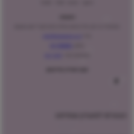
ראשון – חמישי : 9:00 – 16:00
כתובתנו:
המנים 15 בני ציון, חנייה נגישה וגדולה (ניתן לקבל ייעוץ במקום)
מייל:
info@shopipet.co.il
טלפון:
09-7488882
וואטסאפ מהיר:
לחצ/י כאן
עקבו אחרינו בפייסבוק
הצטרפו למועדון שופיפט