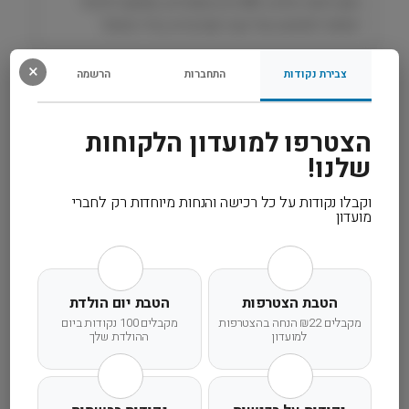
ר
מזון רפואי מלא ב־85 גרם שימורים, מותאם לניהול
׳
יומיומי ולמניעה של אבני סטרובייט בחיי החתול.
V
e
×
צבירת נקודות
התחברות
הרשמה
רכיבים
t
L
i
מידע נוסף
הצטרפו למועדון הלקוחות
f
שלנו!
e
קרא עוד
וקבלו נקודות על כל רכישה והנחות מיוחדות רק לחברי
מועדון
הטבת הצטרפות
הטבת יום הולדת
משלוח מהיר
אחריות מלאה
שירות אישי
מקבלים ₪22 הנחה בהצטרפות
מקבלים 100 נקודות ביום
למועדון
ההולדת שלך