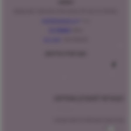
כתובתנו:
המנים 15 בני ציון, חנייה נגישה וגדולה (ניתן לקבל ייעוץ במקום)
מייל:
info@shopipet.co.il
טלפון:
09-7488882
וואטסאפ מהיר:
לחצ/י כאן
עקבו אחרינו בפייסבוק
הצטרפו למועדון שופיפט
קבלו הטבת הצטרפות לרכישה הקרובה