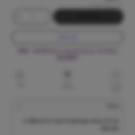
מחיר ל 100 גרם:
7
₪
כ
+
-
הוספה לסל
מ
ו
ת
קנה עכשיו
ש
ל
משלוח עד הבית חינם בקנייה מעל ₪199 – FREE
ו
DELIVERY
ט
ל
י
י
הוסף
ף
שאל על
שתף
למועדפים
המוצר
ש
י
מ
תיאור
ו
ר
וט לייף שימור קונבלסנס (ריקברי) לכלב 300 גר׳
ק
Vet Life
ו