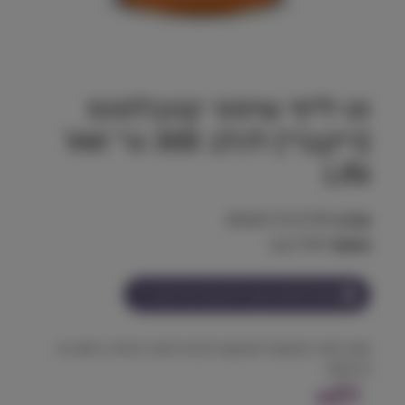
וט לייף שימור קונבלסנס
(ריקברי) לכלב 300 גר׳ Vet
Life
מק"ט:
8606014102789
משקל:
0.300 kg
הצטרף למועדון וקבל
21
נקודות על מוצר זה
מזון רפואי מתקדם לשיקום כלבים לאחר מחלה, ניתוח או
טראומה.
21
₪