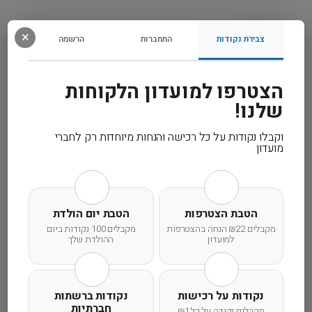
0
ג
רכיבים
ר
×
צבירת נקודות
התחברות
הרשמה
׳
V
מידע נוסף
e
הצטרפו למועדון הלקוחות
t
שלנו!
קרא עוד
L
i
וקבלו נקודות על כל רכישה והנחות מיוחדות רק לחברי
f
מועדון
e
משלוח מהיר
אחריות מלאה
שירות אישי
הטבת הצטרפות
הטבת יום הולדת
מקבלים ₪22 הנחה בהצטרפות
מקבלים 100 נקודות ביום
למועדון
ההולדת שלך
זמן אספקה ותנאי רכישה
נקודות על רכישות
נקודות ברשתות
חברתיות
מקבלים נקודה על כל ₪1