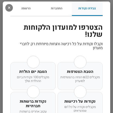
×
צבירת נקודות
התחברות
הרשמה
מידע נוסף
הצטרפו למועדון הלקוחות
קרא עוד
שלנו!
וקבלו נקודות על כל רכישה והנחות מיוחדות רק לחברי
מועדון
משלוח מהיר
אחריות מלאה
שירות אישי
הטבת הצטרפות
הטבת יום הולדת
מקבלים ₪22 הנחה בהצטרפות
מקבלים 100 נקודות ביום
למועדון
ההולדת שלך
זמן אספקה ותנאי רכישה
נקודות על רכישות
נקודות ברשתות
הרחבנו את אזורי המשלוחים! מדיניות המשלוחים
חברתיות
מקבלים נקודה על כל ₪1
המדויקת לישוב שלכם תוצג בעת הקלדת הישוב
שמוציאים
עקוב אחרינו ברשתות