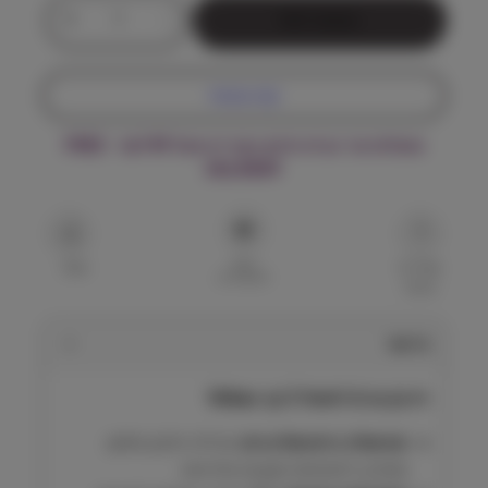
כ
+
-
הוספה לסל
מ
ו
ת
קנה עכשיו
ש
ל
משלוח עד הבית חינם בקנייה מעל ₪199 – FREE
ו
DELIVERY
י
ר
ב
ק
הוסף
ו
שאל על
שתף
למועדפים
המוצר
ט
A
ל
תיאור
ח
ת
וירבק וט A לחתול 3 קג Virbac
ו
ל
פורמולה היפואלרגנית:
מכילה חלבון סלמון
3
מפורק, להפחתת תגובות אלרגיות.
ק