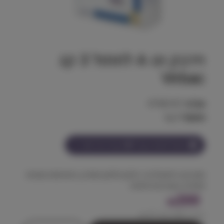
וירבק וט A לחתול 3 קג
Virbac
מק"ט:
47360167
משקל:
3 kg
הצטרף למועדון וקבל
200
נקודות על מוצר זה
מזון יבש היפואלרגני, חלבון סלמון מפורק, פחמימות נמוכות
ותמיכה במערכות חיוניות.
200
₪
מחיר ל 100 גרם:
6.67
₪