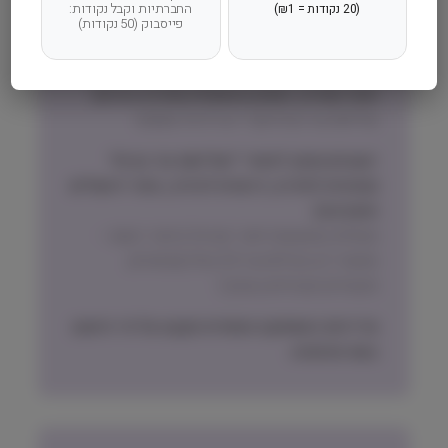
החברתיות וקבל נקודות:
(20 נקודות = ₪1)
בהזמנה.
פייסבוק (50 נקודות)
זמני אספקה וחלוקה:
אזור המרכז, השרון והשפלה (חדרה-גדרה)
שליחות עד הבית תוך 1 עד 3 ימי עסקים
ישובים מחוץ לאזורי ״שליחות עד הבית״
(צפונית לחדרה, דרומית לגדרה, אזור ירושלים
והסביבה)
משלוח באמצעות דואר ישראל בדואר רשום –
אפשרי רק חבילות עד 2.5 קילו (שימורים,
תכשירים ואביזרים בעיקר)
מדיניות האספקה הסופית תקבע על פי הישוב
בעת ההזמנה.