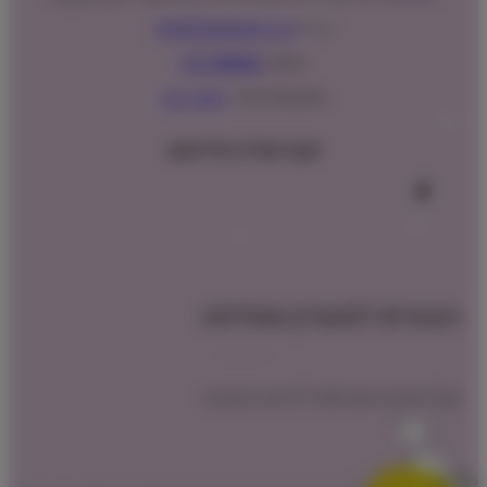
מייל:
info@shopipet.co.il
טלפון:
09-7488882
וואטסאפ מהיר:
לחצ/י כאן
עקבו אחרינו בפייסבוק
הצטרפו למועדון שופיפט
קבלו הטבת הצטרפות לרכישה הקרובה