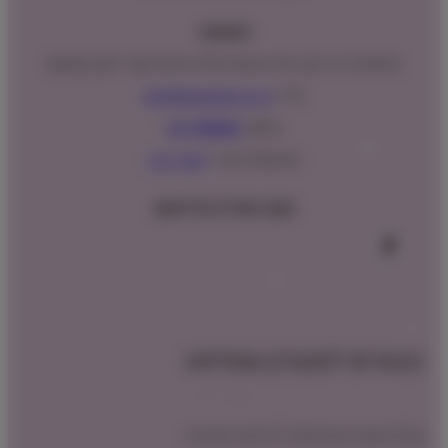
כתובתנו:
המנים 15 בני ציון, חנייה נגישה וגדולה (ניתן לקבל ייעוץ במקום)
מייל:
info@shopipet.co.il
טלפון:
09-7488882
וואטסאפ מהיר:
לחצ/י כאן
עקבו אחרינו בפייסבוק
הצטרפו למועדון שופיפט
קבלו הטבת הצטרפות לרכישה הקרובה