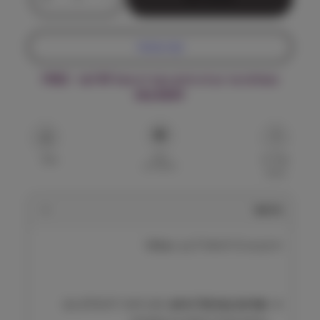
מ
ו
ת
קנה עכשיו
ש
ל
משלוח עד הבית חינם בקנייה מעל ₪199 – FREE
ו
DELIVERY
י
ר
ב
ק
הוסף
ו
שאל על
שתף
למועדפים
המוצר
ט
G
ל
תיאור
ח
ת
וירבק וט G לחתול 3 קג Virbac
ו
ל
3
ק
תמיכה בעיכול רגיש
:
מזון רפואי לחתולים עם
ג