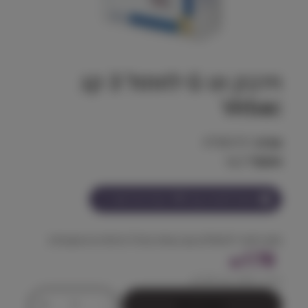
וירבק וט G לחתול 3 קג
Virbac
מק"ט:
47360101
משקל:
3 kg
הצטרף למועדון וקבל
178
נקודות על מוצר זה
מזון רפואי לחתולים עם בעיות עיכול כרוניות או אקוטיות.
178
₪
מחיר ל 100 גרם:
5.93
₪
כ
+
-
הוספה לסל