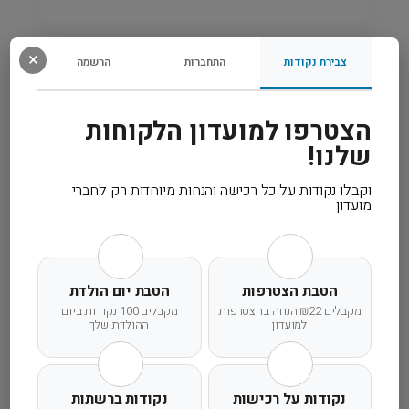
×
רכיבים
צבירת נקודות
התחברות
הרשמה
מידע נוסף
הצטרפו למועדון הלקוחות
שלנו!
קרא עוד
וקבלו נקודות על כל רכישה והנחות מיוחדות רק לחברי
מועדון
משלוח מהיר
אחריות מלאה
שירות אישי
הטבת הצטרפות
הטבת יום הולדת
מקבלים ₪22 הנחה בהצטרפות
מקבלים 100 נקודות ביום
למועדון
ההולדת שלך
נקודות על רכישות
נקודות ברשתות
זמן אספקה ותנאי רכישה