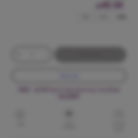
45.50
₪
צבע
כחול
אפור
כ
+
-
הוספה לסל
מ
ו
ת
קנה עכשיו
ש
ל
משלוח עד הבית חינם בקנייה מעל ₪199 – FREE
ז
DELIVERY
א
ו
ס
ק
הוסף
ו
שאל על
שתף
למועדפים
המוצר
ל