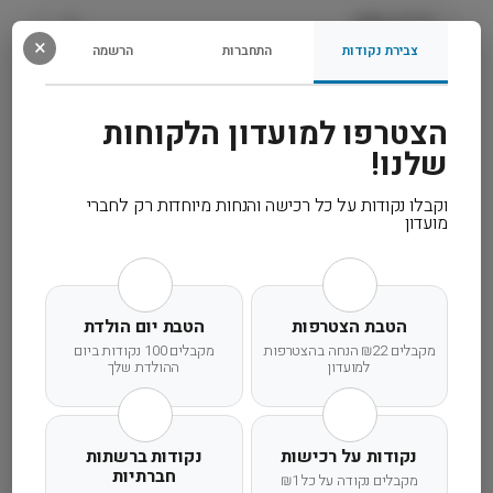
מידע נוסף
×
צבירת נקודות
התחברות
הרשמה
מפרט טכני
הצטרפו למועדון הלקוחות
קרא עוד
שלנו!
וקבלו נקודות על כל רכישה והנחות מיוחדות רק לחברי
מועדון
משלוח מהיר
אחריות מלאה
שירות אישי
הטבת הצטרפות
הטבת יום הולדת
מקבלים ₪22 הנחה בהצטרפות
מקבלים 100 נקודות ביום
למועדון
ההולדת שלך
זמן אספקה ותנאי רכישה
נקודות על רכישות
נקודות ברשתות
חברתיות
הרחבנו את אזורי המשלוחים! מדיניות המשלוחים
מקבלים נקודה על כל ₪1