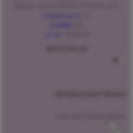
המנים 15 בני ציון, חנייה נגישה וגדולה (ניתן לקבל ייעוץ במקום)
מייל:
info@shopipet.co.il
טלפון:
09-7488882
וואטסאפ מהיר:
לחצ/י כאן
עקבו אחרינו בפייסבוק
הצטרפו למועדון שופיפט
קבלו הטבת הצטרפות לרכישה הקרובה