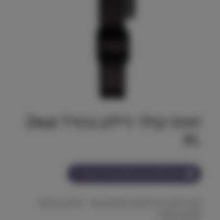
זאוס קולר ניילון בגודל Zeus
XL
הצטרף למועדון וקבל
45
נקודות על מוצר זה
קולר ניילון רחב לכלבים גדולים מאוד – איכות, בטיחות
ושליטה מלאה.