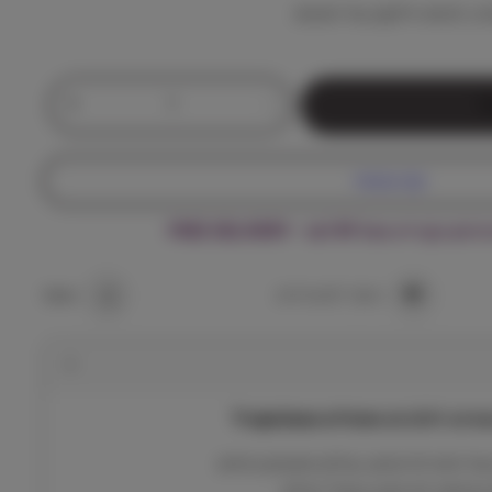
ה, לעיסה וליקוק של חפצים
כ
+
-
ל
מ
ו
ת
קנה עכשיו
ש
ל
ה מעל ₪199 – FREE DELIVERY
ט
ר
ו
הוסף למועדפים
שתף
פ
י
ק
ל
י
כלבים וחתולים Tropiclean
ן
ת
ל חיות לרהיטים, כבלים וחפצים ביתיים
ר
בטיחות, לא פוגע בבעלי החיים