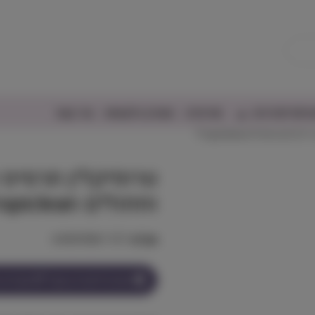
יפורים/דגים
אודותינו
מועדון הלקוחות
צור קשר
ם וחתולים Tropiclean
טרופיקלין תרסיס 
וחתולים Tropiclean
מק"ט:
645095861107
הצטרף למועדון וקבל
67
נקודות ע