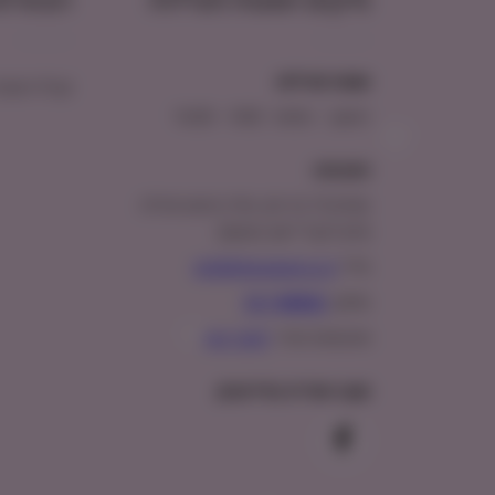
מיקום ושעות פעילות
הצטרפו
שעות פעילות:
קבלו הטבת
ראשון – חמישי : 9:00 – 16:00
כתובתנו:
המנים 15 בני ציון, חנייה נגישה וגדולה
(ניתן לקבל ייעוץ במקום)
מייל:
info@shopipet.co.il
טלפון:
09-7488882
וואטסאפ מהיר:
לחצ/י כאן
עקבו אחרינו בפייסבוק