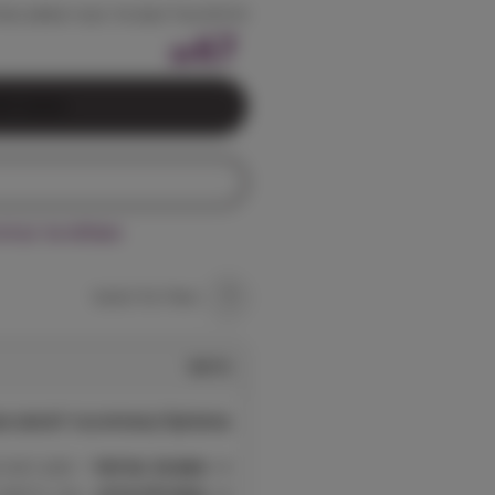
תרסיס בעל טעם מר טבעי שמונע נשיכ
67
₪
הוספה לס
משלוח עד הבית חינם בקניי
שאל על המוצר
תיאור
טרופיקלין תרסיס נגד לעיסה ונשיכה ל
טעם מר במיוחד
– מונע גישה ש
בטוח ולא מזיק
– עבר בדיקות 