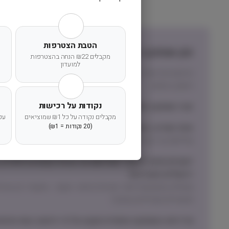
הטבת הצטרפות
זמן אספקה ותנאי רכישה
מקבלים ₪22 הנחה בהצטרפות
למועדון
הרחבנו את אזורי המשלוחים! מדיניות המשלוחים המדויקת לי
הישוב בהזמנה.
נקודות על רכישות
זמני אספקה וחלוקה:
מקבלים נקודה על כל ₪1 שמוציאים
עק
אזור המרכז, השרון והשפלה (חדרה-גדרה)
(20 נקודות = ₪1)
שליחות עד הבית תוך 1 עד 3 ימי עסקים
ישובים מחוץ לאזורי ״שליחות עד הבית״ (צפונית לחדרה, 
ירושלים והסביבה)
תכשירים ואביזרים בעיקר)
מדיניות האספקה הסופית תקבע על פי הישוב בעת ההזמנ