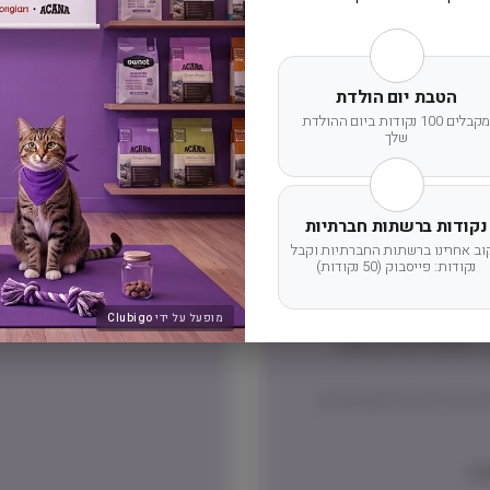
הטבת יום הולדת
מדיניות החזרת מוצר
מקבלים 100 נקודות ביום ההולדת
שלך
שוב שלכם תוצג בעת הקלדת
ניתן להחזיר מוצרים אשר לא נפתחו
דמי ביטול עסקה על פי החוק.
הלקוח ישא בעלות המשלוח ש
נקודות ברשתות חברתיות
וב אחרינו ברשתות החברתיות וקבל
נקודות: פייסבוק (50 נקודות)
מופעל על ידי
Clubigo
דרומית לגדרה, אזור
משלוח באמצעות דואר ישראל בדואר רשום – אפשרי רק חבילות עד 2.5 קילו (שימורים,
ה.