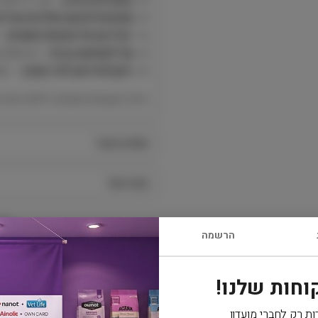
מתאים לאימון וכלבים צעירי
יעיל גם על פצעים וכתמים
– 
קל לשימוש בבית
– מרססים ומ
ניתן לחידוש לפי הצורך
– מומ
הדרך הטבעית והעדינה ללמד את ח
מפרט טכני
קרא עוד
הרשמה
וחות שלנו!
משלוח
ות רק לחברי מועדון