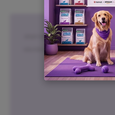
י
ם
ו
ח
ים
ת
ו
, בתוך 14 יום,
באריזתם המקורית
ובכפוף לתשלום
ל
י
ל המוצר בעת החזרה, למעט אם נובע מפגם מהותי במוצר.
ם
T
r
o
p
i
c
l
e
a
n