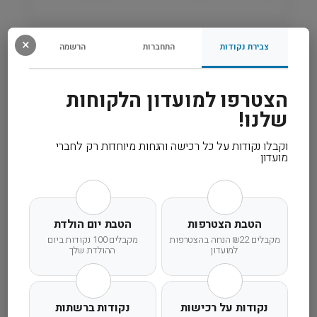
רכיבים
×
צבירת נקודות
התחברות
הרשמה
מידע נוסף
הצטרפו למועדון הלקוחות
שלנו!
קרא עוד
וקבלו נקודות על כל רכישה והנחות מיוחדות רק לחברי
מועדון
משלוח מהיר
אחריות מלאה
שירות אישי
הטבת הצטרפות
הטבת יום הולדת
מקבלים ₪22 הנחה בהצטרפות
מקבלים 100 נקודות ביום
למועדון
ההולדת שלך
נקודות על רכישות
נקודות ברשתות
זמן אספקה ותנאי רכישה