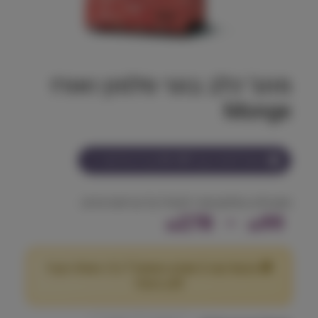
מונג׳ כלב בוגר סלמון ואורז
Monge
הצטרף למועדון וקבל
99-278
נקודות על מוצר זה
מזון מלא בסלמון ואורז לעיכול קל ובריאות פרווה.
ט
278
–
99
₪
₪
ו
🎁 מבצע! קנה 2 שקים במשקל 7 ק"ג ומעלה וקבל
ו
25
הנחה!
₪
ח