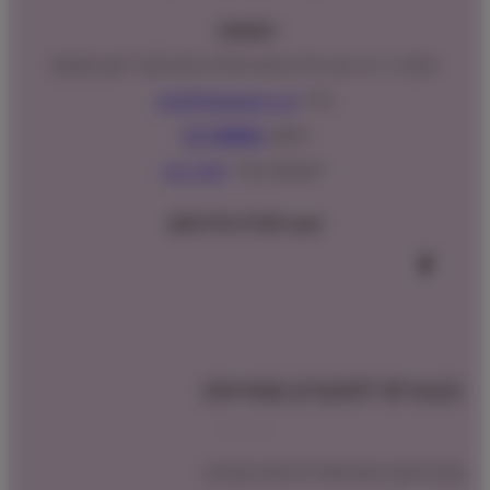
כתובתנו:
המנים 15 בני ציון, חנייה נגישה וגדולה (ניתן לקבל ייעוץ במקום)
מייל:
info@shopipet.co.il
טלפון:
09-7488882
וואטסאפ מהיר:
לחצ/י כאן
עקבו אחרינו בפייסבוק
הצטרפו למועדון שופיפט
קבלו הטבת הצטרפות לרכישה הקרובה