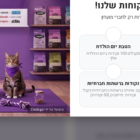
וחות שלנו!
ות רק לחברי מועדון
משלוח
הטבת יום הולדת
מקבלים 100 נקודות ביום ההולדת
שלך
מדיניות החזרת מוצר
שוב שלכם תוצג בעת הקלדת
ניתן להחזיר מוצרים אשר לא נפתחו
נקודות ברשתות חברתיות
דמי ביטול עסקה על פי החוק.
וב אחרינו ברשתות החברתיות וקבל
נקודות: פייסבוק (50 נקודות)
הלקוח ישא בעלות המשלוח ש
מופעל על ידי
Clubigo
דרומית לגדרה, אזור