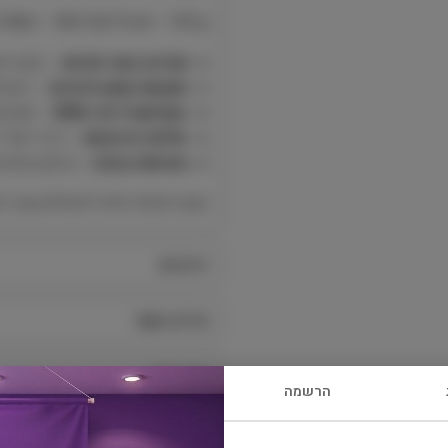
eline – Wet Cat Food – 100 g
תמיכה בעור ופרווה
– מזון די
חומצות שומן חיוניות
– רמות LA, EPA ו-DHA תורמות לאיזון העור ולמראה פרווה ב
נוקלאוטידים ו-XOS
– תומכים 
אלוורה מיובשת
– רכיב ייעוד
טעימות גבוהה
– מרקם נעים ו
מענה יומיומי מלא לחתולים עם רגישו
רכיבים
מידע נוסף
קרא עוד
הרשמה