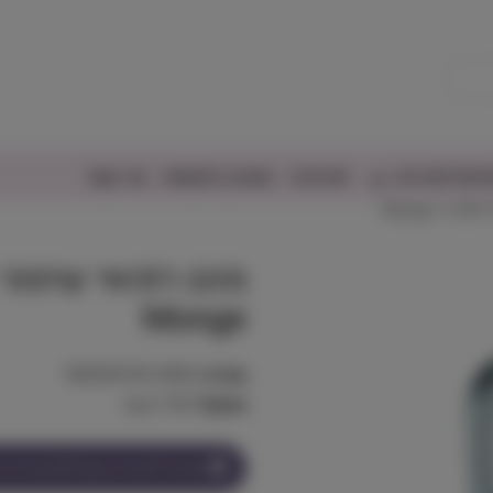
יפורים/דגים
אודותינו
מועדון הלקוחות
צור קשר
Mo
Monge
מק"ט:
18009470014820
משקל:
0.100 kg
הצטרף למועדון וקבל
6
נקודות על