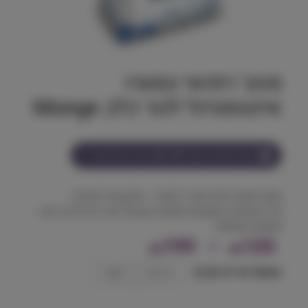
מונג' רפואי גסטרו
אינטסטינל לגור כלב Monge
הצטרף למועדון וקבל
125-199
נקודות על מוצר זה
מזון דיאטטי מלא לגורי כלבים – חלבון קל לעיכול,
פרה־ביוטיקה מתקדמת ותמיכה בעיכול יציב לגדילה בריאה
וחיוניות יומיומית.
ט
199
–
125
₪
₪
ו
משקל אריזה (ק"ג)
1.5 ק״ג
5 ק״ג
ו