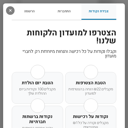
רכיבים
n
×
g
צבירת נקודות
התחברות
הרשמה
מידע נוסף
e
הצטרפו למועדון הלקוחות
קרא עוד
שלנו!
וקבלו נקודות על כל רכישה והנחות מיוחדות רק לחברי
מועדון
משלוח מהיר
אחריות מלאה
שירות אישי
הטבת הצטרפות
הטבת יום הולדת
מקבלים ₪22 הנחה בהצטרפות
מקבלים 100 נקודות ביום
למועדון
ההולדת שלך
זמן אספקה ותנאי רכישה
נקודות על רכישות
נקודות ברשתות
הרחבנו את אזורי המשלוחים! מדיניות המשלוחים
חברתיות
מקבלים נקודה על כל ₪1
שמוציאים
המדויקת לישוב שלכם תוצג בעת הקלדת הישוב
עקוב אחרינו ברשתות