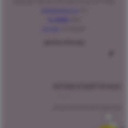
המנים 15 בני ציון, חנייה נגישה וגדולה (ניתן לקבל ייעוץ במקום)
מייל:
info@shopipet.co.il
טלפון:
09-7488882
וואטסאפ מהיר:
לחצ/י כאן
עקבו אחרינו בפייסבוק
הצטרפו למועדון שופיפט
קבלו הטבת הצטרפות לרכישה הקרובה