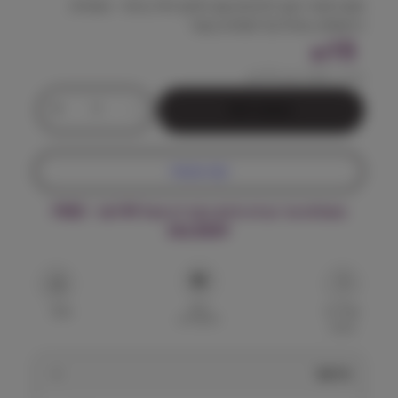
מזון רפואי רטוב לכלבים עם חלבון יחיד ברווז – מפחית
רגישויות, עיכול קל ותמיכה בעור.
15
₪
מחיר ל 100 גרם:
3.75
₪
כ
+
-
הוספה לסל
מ
ו
ת
קנה עכשיו
ש
ל
משלוח עד הבית חינם בקנייה מעל ₪199 – FREE
מ
DELIVERY
ו
נ
ג
ר
הוסף
פ
שאל על
שתף
למועדפים
המוצר
ו
א
י
תיאור
ש