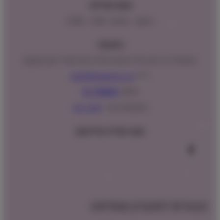
שעות פעילות:
ראשון – חמישי : 9:00 – 16:00
כתובתנו:
המנים 15 בני ציון, חנייה נגישה וגדולה (ניתן לקבל ייעוץ במקום)
מייל:
info@shopipet.co.il
טלפון:
09-7488882
וואטסאפ מהיר:
לחצ/י כאן
עקבו אחרינו בפייסבוק
הצטרפו למועדון שופיפט