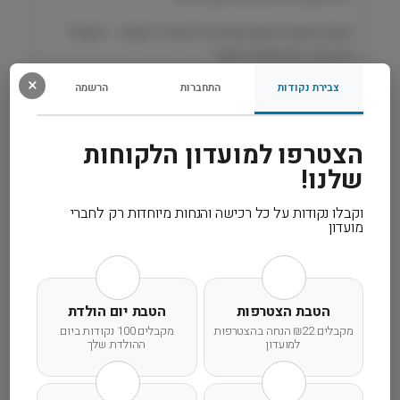
ל
כ
פתרון יומיומי טעים ומדויק לכלבים רגישים – לעיכול
ל
קל, עור רגוע ושגרה נוחה.
ב
×
4
צבירת נקודות
התחברות
הרשמה
0
רכיבים
0
ג
הצטרפו למועדון הלקוחות
מידע נוסף
ר
שלנו!
׳
M
קרא עוד
וקבלו נקודות על כל רכישה והנחות מיוחדות רק לחברי
o
מועדון
n
g
e
הטבת הצטרפות
הטבת יום הולדת
מקבלים ₪22 הנחה בהצטרפות
מקבלים 100 נקודות ביום
משלוח מהיר
אחריות מלאה
שירות אישי
למועדון
ההולדת שלך