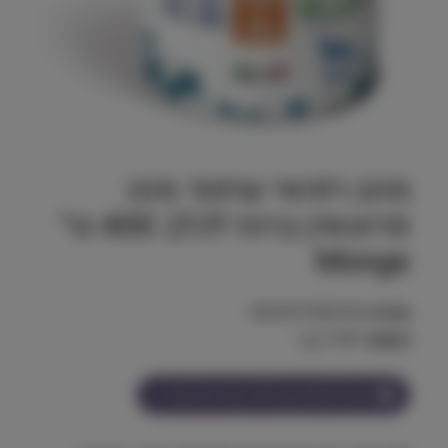
מונג רפואי שימור מונו
פרוטאין ברווז לכלב 400 גר׳
Monge
מק"ט:
8009470082044
משקל:
0.400 kg
הצטרף למועדון וקבל
15
נקודות על מוצר זה