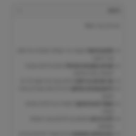
ו
ג
תיאור
ע
ר
N
ד
נאו כלב בוגר Now
o
w
₪
חלבון איכותי:
מבשר טרי המסייע לשמירה על מסת
שריר חזקה.
3
תמיכה במערכת העיכול:
סיבים מדלעת ובטטה
7
לשיפור עיכול ויציאות.
עור ופרווה בריאים:
שילוב טבעי של אומגה 3 ו-6.
3
חיזוק מערכת החיסון:
פירות וירקות עשירים בנוגדי
חמצון.
תוספי פרוביוטיקה:
לשמירה על פלורת מעיים
תקינה.
ללא דגנים:
מתאים גם לכלבים עם רגישויות
תזונתיות.
הזנה מלאה ומאוזנת:
נבדק ואושר לכלבים בוגרים