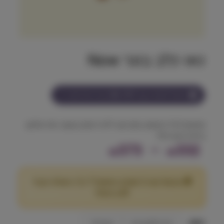
נאו כלב בוגר Now
הצטרף למועדון וקבל
332-373
נקודות על מוצר זה
מתאים לכל הגזעים, מזון יבש ללא דגנים בטעם: הודו סלמון
ברווז | כבש חזיר.
ט
373
–
332
₪
₪
ו
🎁 מבצע! קנה 2 שקים במשקל 7 ק"ג ומעלה וקבל
ו
25
הנחה!
₪
ח
טעם
הודו סלמון ברווז
כבש חזיר