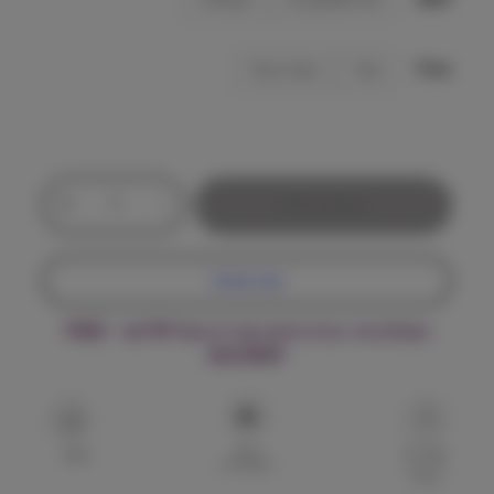
מ
ח
גודל
גדול
בינוני / גדול
י
ר
י
כ
+
-
הוספה לסל
ם
מ
ו
:
ת
קנה עכשיו
ש
ל
₪
משלוח עד הבית חינם בקנייה מעל ₪199 – FREE
נ
DELIVERY
א
3
ו
כ
3
ל
הוסף
2
ב
שאל על
שתף
למועדפים
המוצר
ב