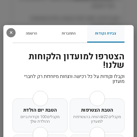
מכל הגזעים.
הענק לכלבך תזונה יומית טעימה, מזינה ומותאמת
במיוחד לצרכיו!
×
צבירת נקודות
התחברות
הרשמה
רכיבים
הצטרפו למועדון הלקוחות
מידע נוסף
שלנו!
וקבלו נקודות על כל רכישה והנחות מיוחדות רק לחברי
קרא עוד
מועדון
הטבת הצטרפות
הטבת יום הולדת
מקבלים ₪22 הנחה בהצטרפות
מקבלים 100 נקודות ביום
למועדון
ההולדת שלך
משלוח מהיר
אחריות מלאה
שירות אישי