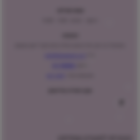
שעות פעילות:
ראשון – חמישי : 9:00 – 16:00
כתובתנו:
המנים 15 בני ציון, חנייה נגישה וגדולה (ניתן לקבל ייעוץ במקום)
מייל:
info@shopipet.co.il
טלפון:
09-7488882
וואטסאפ מהיר:
לחצ/י כאן
עקבו אחרינו בפייסבוק
הצטרפו למועדון שופיפט