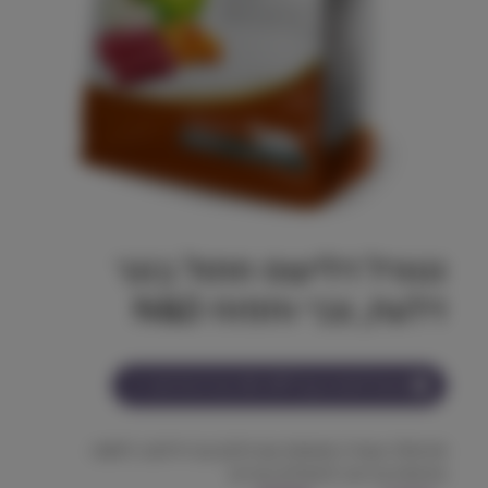
נטורל דלישס חתול בוגר
דלעת, צבי ותפוח N&D
הצטרף למועדון וקבל
121-277
נקודות על מוצר זה
פורמולה עשירה ומאוזנת עם חלבון צבי ודלעת, לתזונה
איכותית ובריאה לחתולים בוגרים.