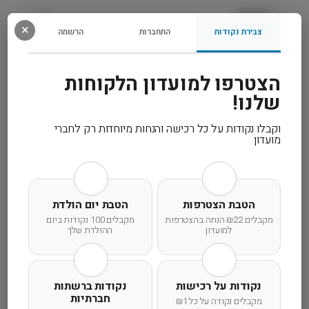
פ
רכיבים
ו
×
צבירת נקודות
התחברות
הרשמה
ח
מידע נוסף
N
&
הצטרפו למועדון הלקוחות
D
קרא עוד
שלנו!
וקבלו נקודות על כל רכישה והנחות מיוחדות רק לחברי
מועדון
משלוח מהיר
אחריות מלאה
שירות אישי
הטבת הצטרפות
הטבת יום הולדת
מקבלים ₪22 הנחה בהצטרפות
מקבלים 100 נקודות ביום
למועדון
ההולדת שלך
זמן אספקה ותנאי רכישה
נקודות על רכישות
נקודות ברשתות
חברתיות
הרחבנו את אזורי המשלוחים! מדיניות המשלוחים
מקבלים נקודה על כל ₪1