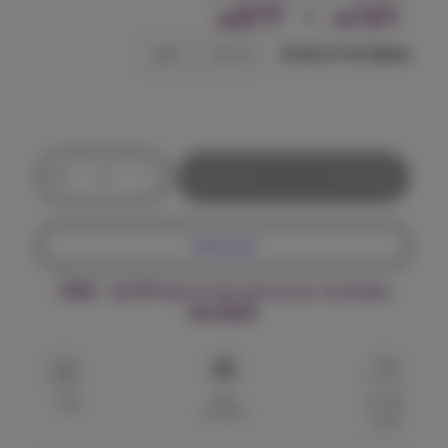
ט
277
–
121
₪
₪
ו
משקל אריזה (ק"ג)
1.5 ק״ג
5 ק״ג
ו
ח
מ
כ
+
-
הוספה לסל
מ
ח
ו
ת
י
קנה עכשיו
ש
ל
ר
משלוח עד הבית חינם בקנייה מעל ₪199 – FREE
נ
י
DELIVERY
ט
ו
ם
ר
ל
:
הוסף
ד
שאל על
שתף
למועדפים
המוצר
ל