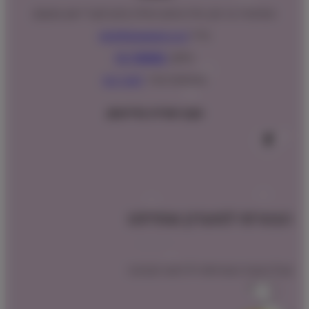
המנים 15 בני ציון, חנייה נגישה וגדולה (ניתן לקבל ייעוץ במקום)
מייל:
info@shopipet.co.il
טלפון:
09-7488882
וואטסאפ מהיר:
לחצ/י כאן
עקבו אחרינו בפייסבוק
הצטרפו למועדון שופיפט
קבלו הטבת הצטרפות לרכישה הקרובה