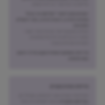
שליחות עד הבית תוך 1 עד 3 ימי עסקים
ישובים מחוץ לאזורי ״שליחות עד הבית״
(צפונית לחדרה, דרומית לגדרה, אזור ירושלים
והסביבה)
משלוח באמצעות דואר ישראל בדואר רשום –
אפשרי רק חבילות עד 2.5 קילו (שימורים,
תכשירים ואביזרים בעיקר)
מדיניות האספקה הסופית תקבע על פי הישוב
בעת ההזמנה.
מדיניות החזרת מוצרים
ניתן להחזיר מוצרים אשר לא נפתחו, בתוך 14 יום,
באריזתם המקורית
ובכפוף לתשלום דמי ביטול