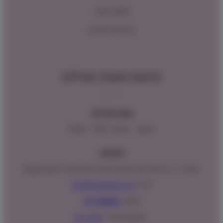
תקנון האתר
מדיניות החזרות
מיקום ושעות פעילות
שעות פעילות:
ראשון – חמישי : 9:00 – 16:00
כתובתנו:
המנים 15 בני ציון, חנייה נגישה וגדולה (ניתן לקבל ייעוץ במקום)
מייל:
info@shopipet.co.il
טלפון:
09-7488882
וואטסאפ מהיר:
לחצ/י כאן