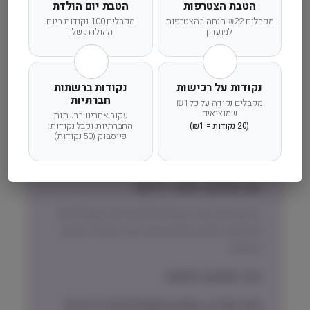
קרא עוד
הטבת הצטרפות
הטבת יום הולדת
0
ק
מקבלים ₪22 הנחה בהצטרפות
מקבלים 100 נקודות ביום
למועדון
ההולדת שלך
״
ג
N
&
נקודות על רכישות
נקודות ברשתות
D
חברתיות
משלוח מהיר
אחריות מלאה
שירות אישי
מקבלים נקודה על כל ₪1
שמוציאים
עקוב אחרינו ברשתות
החברתיות וקבל נקודות:
(20 נקודות = ₪1)
פייסבוק (50 נקודות)
זמן אספקה ותנאי רכישה
הרחבנו את אזורי המשלוחים! מדיניות המשלוחים
המדויקת לישוב שלכם תוצג בעת הקלדת הישוב
בהזמנה.
זמני אספקה וחלוקה:
אזור המרכז, השרון והשפלה (חדרה-גדרה)