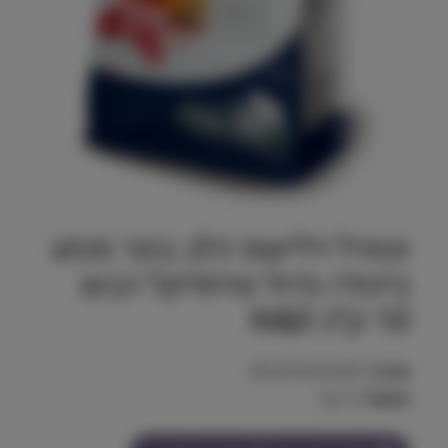
נטורל דלישס כלב בוגר מגזע
בינוני/ גדול טרופיקל כבש
10 ק״ג N&D
מק"ט:
8010276042347
משקל:
10 kg