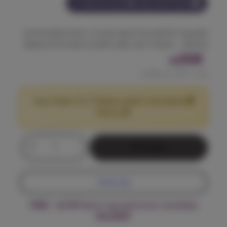
הצטרף למועדון וקבל
268
נקודות על מוצר זה
מזון טבעי לכלבים בוגרים עם כבש טרי, דגנים מלאים ופירות
טרופיים – לעיכול רגיש, חיזוק חיסוני ובריאות כללית מאוזנת.
268
₪
מחיר ל 100 גרם:
2.68
₪
🎁 מבצע! קנה 2 שקים במשקל 7 ק"ג ומעלה וקבל
25
הנחה!
₪
כ
+
-
הוספה לסל
מ
ו
ת
קנה עכשיו
ש
ל
משלוח עד הבית חינם בקנייה מעל ₪199 – FREE
נ
DELIVERY
ט