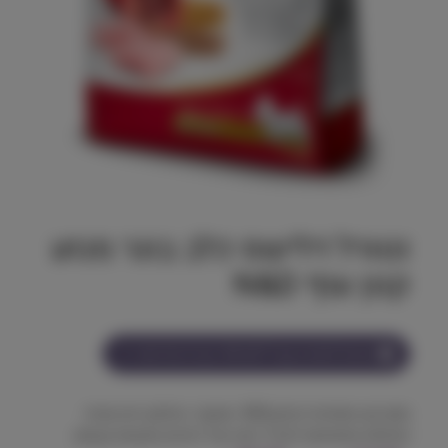
נטורל דלישס כלב בוגר מגזע
קטן עוף N&D
הצטרף למועדון וקבל
119-217
נקודות על מוצר זה
מזון יבש מופחת דגנים,96% ממקור החלבון הינו מהחי.
כפתיות מתאימות לגודל הפה של כלבים מגזעים קטנים.