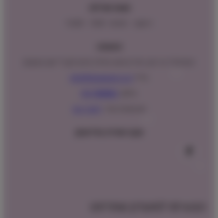
שעות פעילות:
ראשון – חמישי : 9:00 – 16:00
כתובתנו:
המנים 15 בני ציון, חנייה נגישה וגדולה (ניתן לקבל ייעוץ במקום)
מייל:
info@shopipet.co.il
טלפון:
09-7488882
וואטסאפ מהיר:
לחצ/י כאן
עקבו אחרינו בפייסבוק
הצטרפו למועדון שופיפט