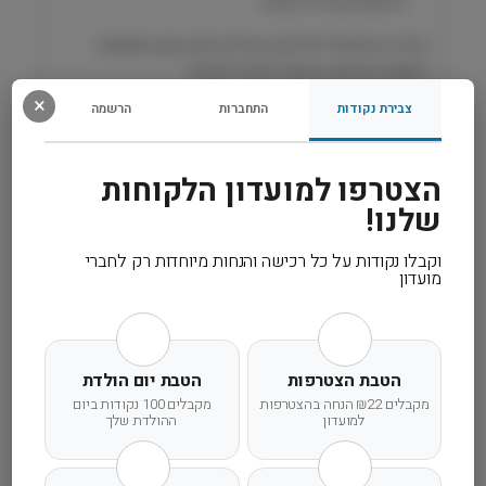
ולרמות אנרגיה יציבות
ן
ע
בחירה איכותית לכלבים בוגרים מגזע קטן הזקוקים
ו
לתזונה מדויקת, טעימה וקלה לעיכול.
ף
×
N
צבירת נקודות
התחברות
הרשמה
&
רכיבים
D
הצטרפו למועדון הלקוחות
מידע נוסף
שלנו!
קרא עוד
וקבלו נקודות על כל רכישה והנחות מיוחדות רק לחברי
מועדון
הטבת הצטרפות
הטבת יום הולדת
מקבלים ₪22 הנחה בהצטרפות
מקבלים 100 נקודות ביום
משלוח מהיר
אחריות מלאה
שירות אישי
למועדון
ההולדת שלך