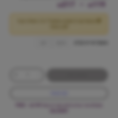
ט
217
–
119
₪
₪
ו
🎁 מבצע! קנה 2 שקים במשקל 7 ק"ג ומעלה וקבל
ו
25
הנחה!
₪
ח
מ
משקל אריזה (ק"ג)
2.5 ק״ג
7 ק״ג
ח
י
כ
ר
+
-
הוספה לסל
מ
י
ו
ת
ם
קנה עכשיו
ש
ל
:
משלוח עד הבית חינם בקנייה מעל ₪199 – FREE
נ
DELIVERY
ט
ו