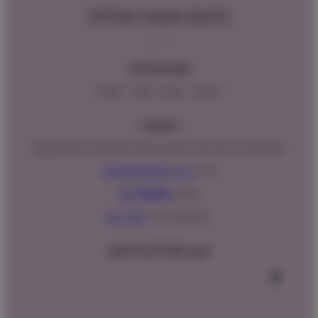
מיקום ושעות פעילות
שעות פעילות:
ראשון – חמישי : 9:00 – 16:00
כתובתנו:
המנים 15 בני ציון, חנייה נגישה וגדולה (ניתן לקבל ייעוץ במקום)
מייל:
info@shopipet.co.il
טלפון:
09-7488882
וואטסאפ מהיר:
לחצ/י כאן
עקבו אחרינו בפייסבוק