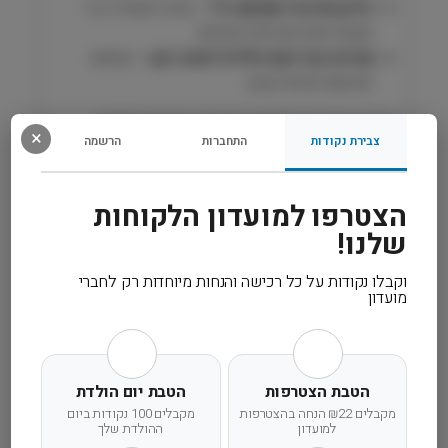
איזון אנרגטי מותאם גיל
– תורם לשמירה על
ר
משקל תקין ופעילות יומיומית
)
תמיכה בבריאות כללית לאורך זמן
– מותאם
ע
לשימוש יומיומי קבוע
ו
ף
בחירה איכותית לכלבים מבוגרים הזקוקים לתזונה
ר
×
צבירת נקודות
התחברות
הרשמה
מדויקת, קלה לעיכול ומותאמת לשלב החיים.
י
מ
ו
הצטרפו למועדון הלקוחות
רכיבים
ן
שלנו!
1
2
מידע נוסף
וקבלו נקודות על כל רכישה והנחות מיוחדות רק לחברי
ק
מועדון
״
קרא עוד
ג
N
&
הטבת הצטרפות
הטבת יום הולדת
D
מקבלים ₪22 הנחה בהצטרפות
מקבלים 100 נקודות ביום
למועדון
ההולדת שלך