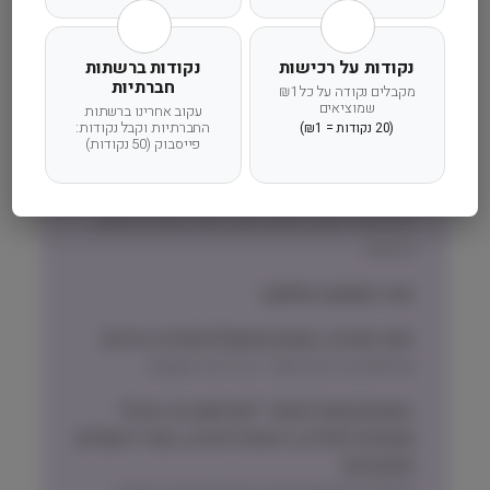
משלוח מהיר
אחריות מלאה
שירות אישי
נקודות על רכישות
נקודות ברשתות
חברתיות
מקבלים נקודה על כל ₪1
שמוציאים
עקוב אחרינו ברשתות
החברתיות וקבל נקודות:
(20 נקודות = ₪1)
פייסבוק (50 נקודות)
זמן אספקה ותנאי רכישה
הרחבנו את אזורי המשלוחים! מדיניות המשלוחים
המדויקת לישוב שלכם תוצג בעת הקלדת הישוב
בהזמנה.
זמני אספקה וחלוקה:
אזור המרכז, השרון והשפלה (חדרה-גדרה)
שליחות עד הבית תוך 1 עד 3 ימי עסקים
ישובים מחוץ לאזורי ״שליחות עד הבית״
(צפונית לחדרה, דרומית לגדרה, אזור ירושלים
והסביבה)