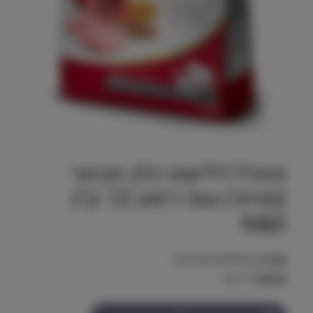
נטורל דלישס כלב מבוגר
(סניור) עוף רימון 12 ק״ג
N&D
מק"ט:
8010276030542
משקל:
12 kg