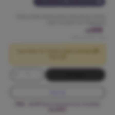
הצטרף למועדון וקבל
308
נקודות על מוצר זה
פורמולה עם עוף איכותי ודגנים קדמוניים, לתמיכה בעיכול
מאוזן ובשמירה על חיוניות בגיל מבוגר.
308
₪
מחיר ל 100 גרם:
2.57
₪
🎁 מבצע! קנה 2 שקים במשקל 7 ק"ג ומעלה וקבל
25
הנחה!
₪
כ
+
-
הוספה לסל
מ
ו
ת
קנה עכשיו
ש
ל
משלוח עד הבית חינם בקנייה מעל ₪199 – FREE
נ
DELIVERY
ט