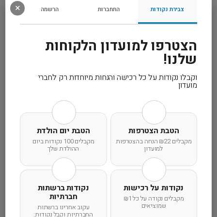
×
ג
צבירת נקודות
התחברות
הרשמה
מידע נוסף
ר
׳
קרא עוד
הצטרפו למועדון הלקוחות
S
u
שלנו!
p
e
וקבלו נקודות על כל רכישה והנחות מיוחדות רק לחברי
r
מועדון
m
משלוח מהיר
אחריות מלאה
e
שירות אישי
הטבת הצטרפות
הטבת יום הולדת
מקבלים ₪22 הנחה בהצטרפות
מקבלים 100 נקודות ביום
למועדון
ההולדת שלך
זמן אספקה ותנאי רכישה
הרחבנו את אזורי המשלוחים! מדיניות המשלוחים
נקודות על רכישות
נקודות ברשתות
חברתיות
המדויקת לישוב שלכם תוצג בעת הקלדת הישוב
מקבלים נקודה על כל ₪1
שמוציאים
עקוב אחרינו ברשתות
בהזמנה.
החברתיות וקבל נקודות: