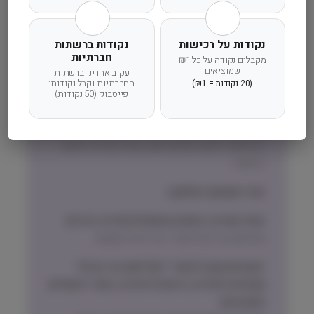
משלוח מהיר
אחריות מלאה
שירות אישי
נקודות על רכישות
נקודות ברשתות
חברתיות
מקבלים נקודה על כל ₪1
שמוציאים
עקוב אחרינו ברשתות
החברתיות וקבל נקודות:
(20 נקודות = ₪1)
פייסבוק (50 נקודות)
זמן אספקה ותנאי רכישה
הרחבנו את אזורי המשלוחים! מדיניות המשלוחים
המדויקת לישוב שלכם תוצג בעת הקלדת הישוב
בהזמנה.
זמני אספקה וחלוקה:
אזור המרכז, השרון והשפלה (חדרה-גדרה)
שליחות עד הבית תוך 1 עד 3 ימי עסקים
ישובים מחוץ לאזורי ״שליחות עד הבית״
(צפונית לחדרה, דרומית לגדרה, אזור ירושלים
והסביבה)