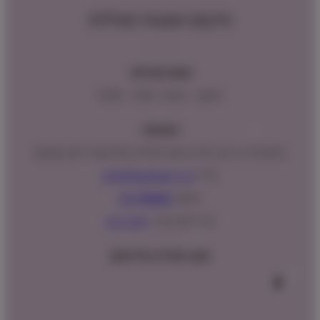
מיקום ושעות פעילות
שעות פעילות:
ראשון – חמישי : 9:00 – 16:00
כתובתנו:
המנים 15 בני ציון, חנייה נגישה וגדולה (ניתן לקבל ייעוץ במקום)
מייל:
info@shopipet.co.il
טלפון:
09-7488882
וואטסאפ מהיר:
לחצ/י כאן
עקבו אחרינו בפייסבוק