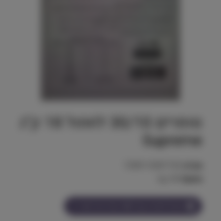
סופרים 30/10 לחתול 18 ק"ג
Supreme
מק"ט:
7290113307155
משקל:
18 kg
הצטרף למועדון וקבל
163
נקודות על מוצר זה