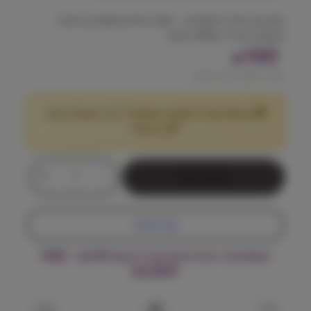
מזון יבש מלא לחתולים – תזונה יומית מאוזנת ובריאות
מיטבית, מכיל כ-30% חלבון.
163
₪
מחיר ל 100 גרם:
0.91
₪
🎁 מבצע! קנה 2 שקים במשקל 7 ק"ג ומעלה וקבל
25
הנחה!
₪
כ
+
-
הוספה לסל
מ
ו
ת
קנה עכשיו
ש
ל
משלוח עד הבית חינם בקנייה מעל ₪199 – FREE
ס
DELIVERY
ו
פ
ר