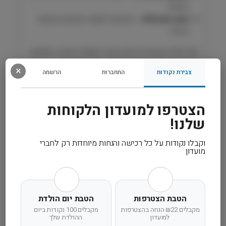
r
החתול.
e
מזון יבש מלא
– מתאים לתזונה יומיומית מאוזנת
m
ויעילה.
e
הפורמולה משלבת חלבון עשיר ותוספת חיונית, מספקת
מזון מלא לתזונה בריאה וטעם אהוב – הבחירה
×
צבירת נקודות
התחברות
הרשמה
המושלמת לחתול.
הצטרפו למועדון הלקוחות
רכיבים
שלנו!
מידע נוסף
וקבלו נקודות על כל רכישה והנחות מיוחדות רק לחברי
מועדון
קרא עוד
הטבת הצטרפות
הטבת יום הולדת
מקבלים ₪22 הנחה בהצטרפות
מקבלים 100 נקודות ביום
למועדון
ההולדת שלך