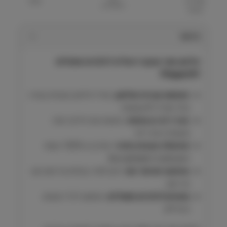
שאל על
שתף
למועדפים
המוצר
תיאור
פלאק אוף אבקה דנטלית לכלבים וחתולים
PlaqueOff
הפחתת אבנית ופלאק-
מוריד פלאק ואבנית בצורה
קלה תוך 3–8 שבועות.
נוגד ריח רע מהפה-
מאזנת את חיידקי הפה
ומשפרת את ריחו.
פורמולה טבעית בלבד-
מורכב מ-100% אצות
Ascophyllum nodosum.
שימוש יומיומי נוח-
ניתן לפזר בקלות על מזון יבש
או רטוב.
מתאים לכלבים וחתולים-
מותאם לכל הגזעים
והגדלים.