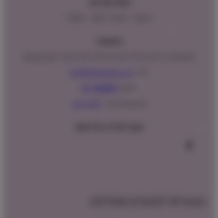
שעות פעילות:
ראשון – חמישי : 9:00 – 16:00
כתובתנו:
המנים 15 בני ציון, חנייה נגישה וגדולה (ניתן לקבל ייעוץ במקום)
מייל:
info@shopipet.co.il
טלפון:
09-7488882
וואטסאפ מהיר:
לחצ/י כאן
עקבו אחרינו בפייסבוק
הצטרפו למועדון שופיפט