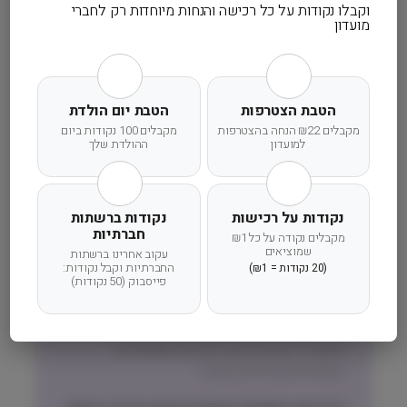
וקבלו נקודות על כל רכישה והנחות מיוחדות רק לחברי
מועדון
זמן אספקה ותנאי רכישה
הרחבנו את אזורי המשלוחים! מדיניות המשלוחים
המדויקת לישוב שלכם תוצג בעת הקלדת הישוב
הטבת הצטרפות
הטבת יום הולדת
בהזמנה.
מקבלים ₪22 הנחה בהצטרפות
מקבלים 100 נקודות ביום
למועדון
ההולדת שלך
זמני אספקה וחלוקה:
אזור המרכז, השרון והשפלה (חדרה-גדרה)
נקודות על רכישות
נקודות ברשתות
שליחות עד הבית תוך 1 עד 3 ימי עסקים
חברתיות
מקבלים נקודה על כל ₪1
שמוציאים
עקוב אחרינו ברשתות
ישובים מחוץ לאזורי ״שליחות עד הבית״
החברתיות וקבל נקודות:
(20 נקודות = ₪1)
(צפונית לחדרה, דרומית לגדרה, אזור ירושלים
פייסבוק (50 נקודות)
והסביבה)
משלוח באמצעות דואר ישראל בדואר רשום –
אפשרי רק חבילות עד 2.5 קילו (שימורים,
תכשירים ואביזרים בעיקר)