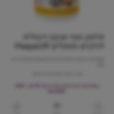
פלאק אוף אבקה דנטלית
לכלבים וחתולים PlaqueOff
תוסף טבעי באבקה לאיזון פה בריא ולהפחתת אבנית וריח לא
נעים.
מוצר זה חסר כרגע במלאי ואינו זמין.
משלוח עד הבית חינם בקנייה מעל ₪199 – FREE
DELIVERY
הוסף