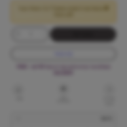
🎁 מבצע! קנה 2 שקים במשקל 7 ק"ג ומעלה וקבל
25
הנחה!
₪
כ
+
-
הוספה לסל
מ
ו
ת
קנה עכשיו
ש
ל
משלוח עד הבית חינם בקנייה מעל ₪199 – FREE
פ
DELIVERY
ר
ו
פ
ש
הוסף
ו
שאל על
שתף
למועדפים
המוצר
נ
ל
כ
תיאור
ל