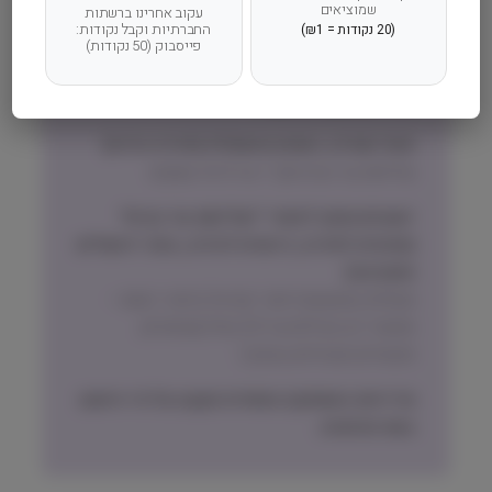
שמוציאים
עקוב אחרינו ברשתות
המדויקת לישוב שלכם תוצג בעת הקלדת הישוב
החברתיות וקבל נקודות:
(20 נקודות = ₪1)
פייסבוק (50 נקודות)
בהזמנה.
זמני אספקה וחלוקה:
אזור המרכז, השרון והשפלה (חדרה-גדרה)
שליחות עד הבית תוך 1 עד 3 ימי עסקים
ישובים מחוץ לאזורי ״שליחות עד הבית״
(צפונית לחדרה, דרומית לגדרה, אזור ירושלים
והסביבה)
משלוח באמצעות דואר ישראל בדואר רשום –
אפשרי רק חבילות עד 2.5 קילו (שימורים,
תכשירים ואביזרים בעיקר)
מדיניות האספקה הסופית תקבע על פי הישוב
בעת ההזמנה.