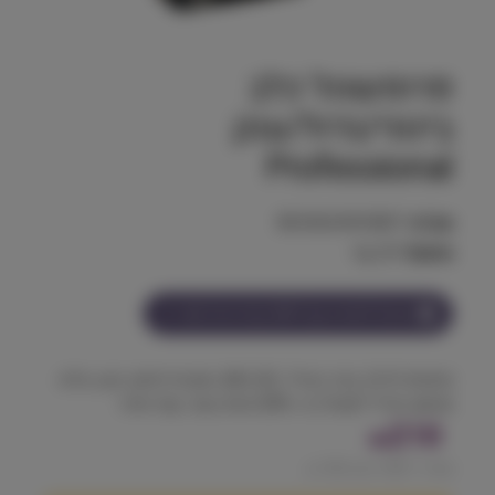
פרופשונל כלב
בינוני/גדול/ענק
Professional
מק"ט:
8033424953807
משקל:
20 kg
הצטרף למועדון וקבל
210
נקודות על מוצר זה
מתאים לכלב בוגר בגודל M/L/XL, מזון פרימיום, יבש, מלא
ומאוזן, מכיל למעלה מ- 30% אחוז בשר, עוף והודו.
210
₪
מחיר ל 100 גרם:
1.05
₪