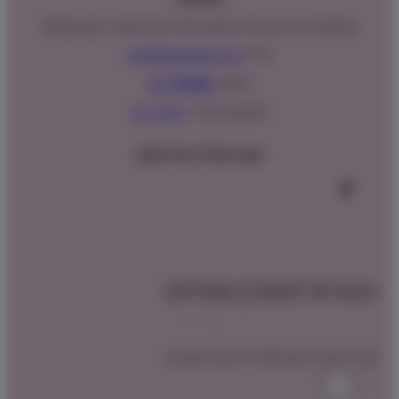
המנים 15 בני ציון, חנייה נגישה וגדולה (ניתן לקבל ייעוץ במקום)
מייל:
info@shopipet.co.il
טלפון:
09-7488882
וואטסאפ מהיר:
לחצ/י כאן
עקבו אחרינו בפייסבוק
הצטרפו למועדון שופיפט
קבלו הטבת הצטרפות לרכישה הקרובה