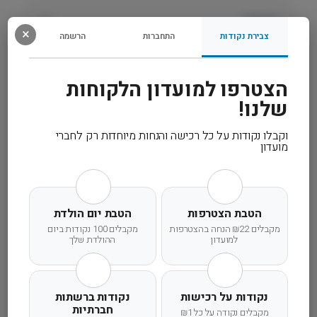
e
s
רכיבים
×
s
צבירת נקודות
התחברות
הרשמה
i
מידע נוסף
o
n
הצטרפו למועדון הלקוחות
a
קרא עוד
שלנו!
l
וקבלו נקודות על כל רכישה והנחות מיוחדות רק לחברי
מועדון
משלוח מהיר
אחריות מלאה
שירות אישי
הטבת הצטרפות
הטבת יום הולדת
מקבלים ₪22 הנחה בהצטרפות
מקבלים 100 נקודות ביום
למועדון
ההולדת שלך
זמן אספקה ותנאי רכישה
נקודות על רכישות
נקודות ברשתות
חברתיות
מקבלים נקודה על כל ₪1
הרחבנו את אזורי המשלוחים! מדיניות המשלוחים